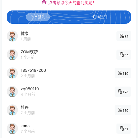
点击领取今天的签到奖励！
今日签到
连续签到
健康
62
1 周前
ZOM筑梦
54
1 个月前
18575197206
110
2 个月前
zq080110
176
4 个月前
牡丹
130
7 个月前
kana
61
7 个月前