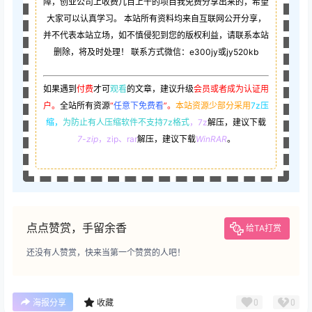
障，创业公司上收费几百上千的项目我免费分享出来的，希望
大家可以认真学习。 本站所有资料均来自互联网公开分享，
并不代表本站立场，如不慎侵犯到您的版权利益，请联系本站
删除，将及时处理！ 联系方式微信：e300jy或jy520kb
如果遇到
付费
才可
观看
的文章，建议升级
会员或者成为认证用
户。
全站所有资源
“
任意下免费看
”。
本站资源少部分采用
7z压
缩，
为防止有人压缩软件不支持7z格式
，7z
解压，建议下载
7-zip
，zip、rar
解压，建议下载
WinRAR
。
点点赞赏，手留余香
给TA打赏
还没有人赞赏，快来当第一个赞赏的人吧！
0
0
海报分享
收藏