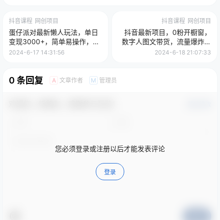
抖音课程
网创项目
抖音课程
网创项目
蛋仔派对最新懒人玩法，单日
抖音最新项目，0粉开橱窗，
变现3000+，简单易操作，小
数字人图文带货，流量爆炸，
白一样轻松上手
简单操作，日入1000
2024-6-17 14:31:56
2024-6-18 21:07:33
0 条回复
文章作者
管理员
A
M
欢迎您，新朋友，感谢参与互动！
确认修改
您必须登录或注册以后才能发表评论
登录
提交