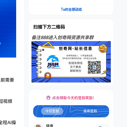
频，不是扣子工作流。5分钟一条口播IP爆款视
频，轻松起号，日入1000+
Ta的全部动态
扫描下方二维码
备注888进入创奇网资源共享群
以前需要
点击领取今天的签到奖励！
短视频
今日签到
连续签到
程AI操
健康