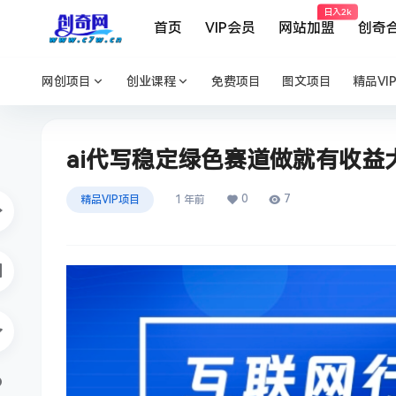
日入2k
首页
VIP会员
网站加盟
创奇
网创项目
创业课程
免费项目
图文项目
精品VI
ai代写稳定绿色赛道做就有收益
0
7
精品VIP项目
1 年前