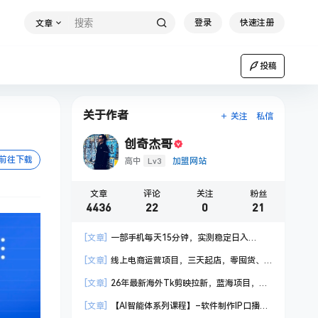
登录
快速注册
文章
投稿
关于作者
关注
私信
创奇杰哥
前往下载
Lv3
高中
加盟网站
文章
评论
关注
粉丝
4436
22
0
21
[文章]
一部手机每天15分钟，实测稳定日入
1000+，比打工收入还高
[文章]
线上电商运营项目，三天起店，零囤货、
轻资产、易复制、时间灵活、品类灵活，建立长期
[文章]
26年最新海外Tk剪映拉新，蓝海项目，会
作战规划
手机剪辑就可以做，月入20000＋
[文章]
【AI智能体系列课程】–软件制作IP口播视