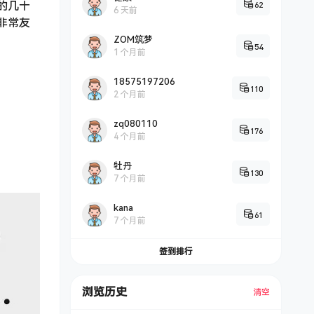
62
的几十
6 天前
非常友
ZOM筑梦
54
1 个月前
18575197206
110
2 个月前
zq080110
176
4 个月前
牡丹
130
7 个月前
kana
61
7 个月前
签到排行
浏览历史
清空