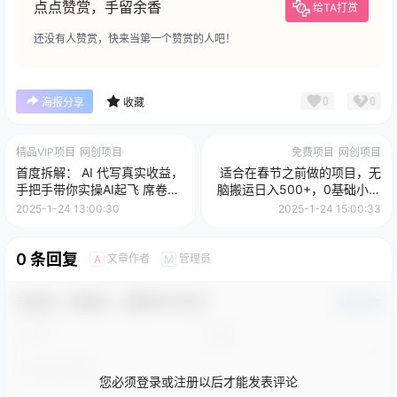
点点赞赏，手留余香
给TA打赏
还没有人赞赏，快来当第一个赞赏的人吧！
0
0
海报分享
收藏
精品VIP项目
网创项目
免费项目
网创项目
首度拆解： AI 代写真实收益，
适合在春节之前做的项目，无
手把手带你实操AI起飞 席卷整
脑搬运日入500+，0基础小白
个行业
也能轻松月入过万
2025-1-24 13:00:30
2025-1-24 15:00:33
0 条回复
文章作者
管理员
A
M
欢迎您，新朋友，感谢参与互动！
确认修改
您必须登录或注册以后才能发表评论