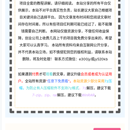
项目全套的教程讲解，请仔细阅读。 本站分享的所有平台仅
供展示，本站不对平台真实性负责，站长建议大家自己根据项
目关键词自己选择平台。 因为文章发布时间和您阅读文章时
间存在时间差，所以有些项目红利期可能已经过了，能不能赚
钱需要自己判断。 本网站仅做资源分享，不做任何收益保
障，创业公司上收费几百上千的项目我免费分享出来的，希望
大家可以认真学习。 本站所有资料均来自互联网公开分享，
并不代表本站立场，如不慎侵犯到您的版权利益，请联系本站
删除，将及时处理！ 联系方式微信：e300jy或jy520kb
如果遇到
付费
才可
观看
的文章，建议升级
会员或者成为认证用
户。
全站所有资源
“
任意下免费看
”。
本站资源少部分采用
7z压
缩，
为防止有人压缩软件不支持7z格式
，7z
解压，建议下载
7-zip
，zip、rar
解压，建议下载
WinRAR
。