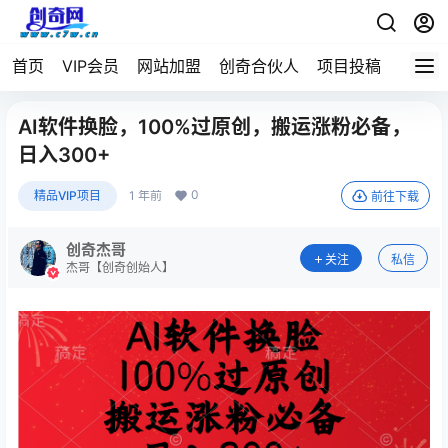
首页
VIP会员
网站加盟
创奇合伙人
项目投稿
AI软件换脸，100%过原创，搬运涨粉必备，
日入300+
0
精品VIP项目
1 年前
前往下载
创奇杰哥
关注
私信
杰哥【创奇创始人】