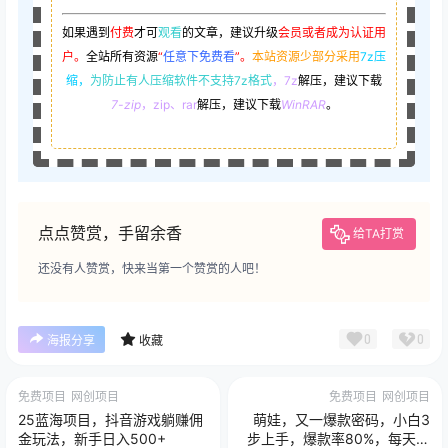
如果遇到
付费
才可
观看
的文章，建议升级
会员或者成为认证用
户。
全站所有资源
“
任意下免费看
”。
本站资源少部分采用
7z压
缩，
为防止有人压缩软件不支持7z格式
，7z
解压，建议下载
7-zip
，zip、rar
解压，建议下载
WinRAR
。
点点赞赏，手留余香
给TA打赏
还没有人赞赏，快来当第一个赞赏的人吧！
0
0
海报分享
收藏
免费项目
网创项目
免费项目
网创项目
25蓝海项目，抖音游戏躺赚佣
萌娃，又一爆款密码，小白3
金玩法，新手日入500+
步上手，爆款率80%，每天十