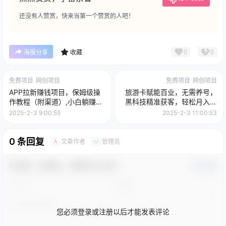
还没有人赞赏，快来当第一个赞赏的人吧！
0
0
海报分享
收藏
免费项目
网创项目
免费项目
网创项目
APP拉新赚钱项目，保姆级操
旅游卡赋能百业，无需养号，
作教程（附渠道）,小白躺赚日
黑科技精准获客，轻松月入过
入2000＋
万
2025-2-3 9:00:55
2025-2-3 11:00:53
0 条回复
文章作者
管理员
A
M
欢迎您，新朋友，感谢参与互动！
确认修改
您必须登录或注册以后才能发表评论