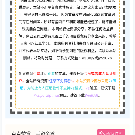
项目全套的教程讲解，请仔细阅读。 本站分享的所有平台仅
供展示，本站不对平台真实性负责，站长建议大家自己根据项
目关键词自己选择平台。 因为文章发布时间和您阅读文章时
间存在时间差，所以有些项目红利期可能已经过了，能不能赚
钱需要自己判断。 本网站仅做资源分享，不做任何收益保
障，创业公司上收费几百上千的项目我免费分享出来的，希望
大家可以认真学习。 本站所有资料均来自互联网公开分享，
并不代表本站立场，如不慎侵犯到您的版权利益，请联系本站
删除，将及时处理！ 联系方式微信：e300jy或jy520kb
如果遇到
付费
才可
观看
的文章，建议升级
会员或者成为认证用
户。
全站所有资源
“
任意下免费看
”。
本站资源少部分采用
7z压
缩，
为防止有人压缩软件不支持7z格式
，7z
解压，建议下载
7-zip
，zip、rar
解压，建议下载
WinRAR
。
点点赞赏，手留余香
给TA打赏