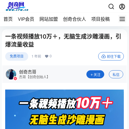
首页
VIP会员
网站加盟
创奇合伙人
项目投稿
一条视频播放10万＋，无脑生成沙雕漫画，引
爆流量收益
0
免费项目
1 年前
前往下载
创奇杰哥
关注
私信
杰哥【创奇创始人】