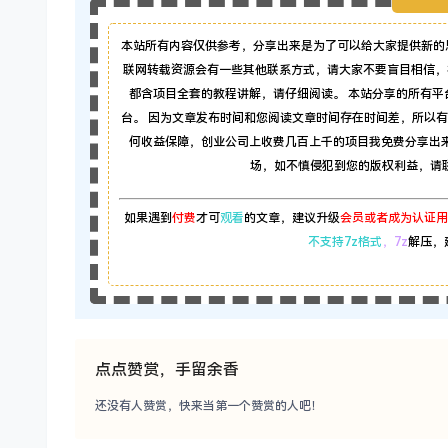
本站所有内容仅供参考，分享出来是为了可以给大家提供新的
联网转载资源会有一些其他联系方式，请大家不要盲目相信，
都含项目全套的教程讲解，请仔细阅读。 本站分享的所有
台。 因为文章发布时间和您阅读文章时间存在时间差，所以
何收益保障，创业公司上收费几百上千的项目我免费分享出
场，如不慎侵犯到您的版权利益，请联系本
如果遇到
付费
才可
观看
的文章，建议升级
会员或者成为认证用
不支持7z格式
，7z
解压，
点点赞赏，手留余香
还没有人赞赏，快来当第一个赞赏的人吧！