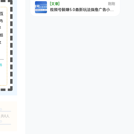
[文章]
刚刚
视频号躺赚5.0最新玩法强撸广告小白
互
轻松上手
内
平
任
立
件
共0人