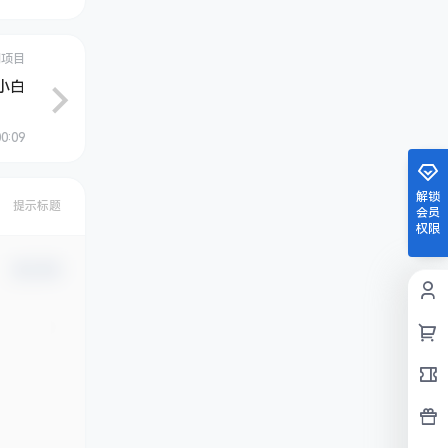
创项目
小白
00:09
解锁
提示标题
会员
权限
确认修改