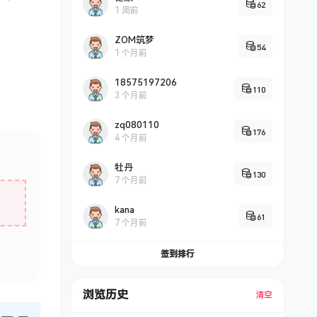
62
1 周前
ZOM筑梦
54
1 个月前
18575197206
110
3 个月前
zq080110
176
4 个月前
牡丹
130
7 个月前
kana
61
7 个月前
签到排行
浏览历史
清空