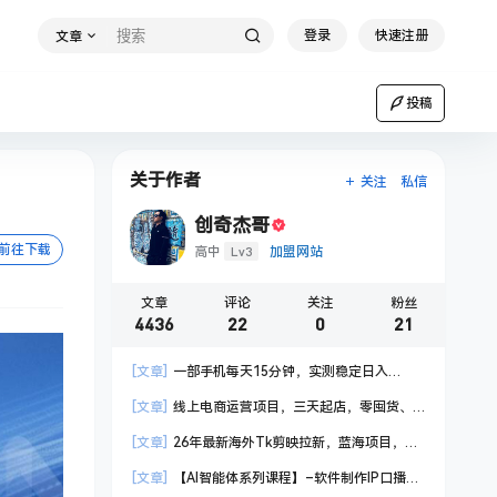
登录
快速注册
文章
投稿
关于作者
关注
私信
创奇杰哥
前往下载
Lv3
高中
加盟网站
文章
评论
关注
粉丝
4436
22
0
21
[文章]
一部手机每天15分钟，实测稳定日入
1000+，比打工收入还高
[文章]
线上电商运营项目，三天起店，零囤货、
轻资产、易复制、时间灵活、品类灵活，建立长期
[文章]
26年最新海外Tk剪映拉新，蓝海项目，会
作战规划
手机剪辑就可以做，月入20000＋
[文章]
【AI智能体系列课程】–软件制作IP口播视