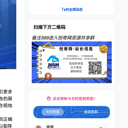
频，不是扣子工作流。5分钟一条口播IP爆款视
频，轻松起号，日入1000+
Ta的全部动态
扫描下方二维码
备注888进入创奇网资源共享群
引更多
告的展
点击领取今天的签到奖励！
合规地
今日签到
连续签到
到正确
以矩阵
健康