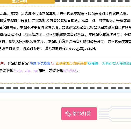
重要声明
思路。 本站一切资源不代表本站立场，并不代表本站赞同其观点和对其真实性负责。 
被骗本站概不负责！ 本网站部分内容只做项目揭秘，无法一对一教学指导，每篇文章
平台仅供展示，本站不对平台真实性负责，站长建议大家自己根据项目关键词自己选择
有些项目红利期可能已经过了，能不能赚钱需要自己判断。 本网站仅做资源分享，不做
来的，希望大家可以认真学习。 本站所有资料均来自互联网公开分享，并不代表本站
站删除，将及时处理！ 联系方式微信：e300jy或jy520kb
户。
全站所有资源
“
任意下免费看
”。
本站资源少部分采用
7z压缩，
为防止有人压缩软
建议下载
7-zip
，zip、rar
解压，建议下载
WinRAR
。
给TA打赏