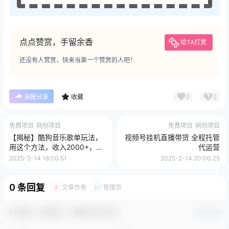
点点赞赏，手留余香
给TA打赏
还没有人赞赏，快来当第一个赞赏的人吧！
0
0
海报分享
收藏
免费项目
网创项目
免费项目
网创项目
【揭秘】酷狗音乐歌单玩法，
视频号挂机直播带货 全程托管
用这个方法，收入2000+，永
代运营
久收米，有播放就有收益，冷
2025-2-14 18:00:51
2025-2-14 20:00:25
门蓝海项目，适合新手小白
0 条回复
文章作者
管理员
A
M
欢迎您，新朋友，感谢参与互动！
确认修改