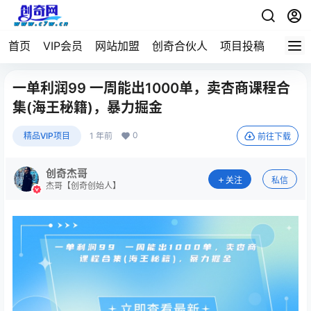
首页
VIP会员
网站加盟
创奇合伙人
项目投稿
一单利润99 一周能出1000单，卖杏商课程合
集(海王秘籍)，暴力掘金
0
精品VIP项目
1 年前
前往下载
创奇杰哥
关注
私信
杰哥【创奇创始人】