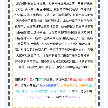
观点和对其真实性负责。 互联网转载资源会有一些其他联系
方式，请大家不要盲目相信，被骗本站概不负责！ 本网站部
分内容只做项目揭秘，无法一对一教学指导，每篇文章内都含
项目全套的教程讲解，请仔细阅读。 本站分享的所有平台仅
供展示，本站不对平台真实性负责，站长建议大家自己根据项
目关键词自己选择平台。 因为文章发布时间和您阅读文章时
间存在时间差，所以有些项目红利期可能已经过了，能不能赚
钱需要自己判断。 本网站仅做资源分享，不做任何收益保
障，创业公司上收费几百上千的项目我免费分享出来的，希望
大家可以认真学习。 本站所有资料均来自互联网公开分享，
并不代表本站立场，如不慎侵犯到您的版权利益，请联系本站
删除，将及时处理！ 联系方式微信：e300jy或jy520kb
如果遇到
付费
才可
观看
的文章，建议升级
会员或者成为认证用
户。
全站所有资源
“
任意下免费看
”。
本站资源少部分采用
7z压
缩，
为防止有人压缩软件不支持7z格式
，7z
解压，建议下载
7-zip
，zip、rar
解压，建议下载
WinRAR
。