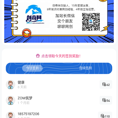
点击领取今天的签到奖励！
今日签到
连续签到
健康
62
6 天前
ZOM筑梦
54
1 个月前
18575197206
110