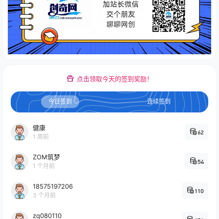
点击领取今天的签到奖励！
今日签到
连续签到
健康
62
1 周前
ZOM筑梦
54
1 个月前
18575197206
110
3 个月前
zq080110