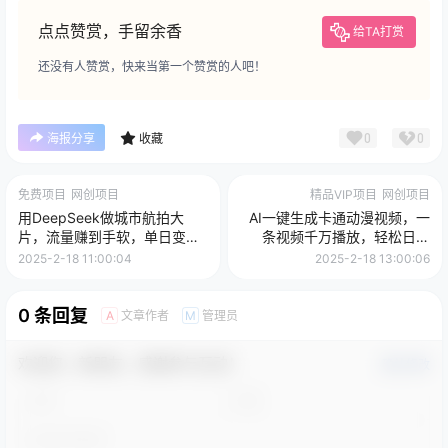
点点赞赏，手留余香
给TA打赏
还没有人赞赏，快来当第一个赞赏的人吧！
0
0
海报分享
收藏
免费项目
网创项目
精品VIP项目
网创项目
用DeepSeek做城市航拍大
AI一键生成卡通动漫视频，一
片，流量赚到手软，单日变现
条视频千万播放，轻松日入
1000+
1000+
2025-2-18 11:00:04
2025-2-18 13:00:06
0 条回复
文章作者
管理员
A
M
欢迎您，新朋友，感谢参与互动！
确认修改