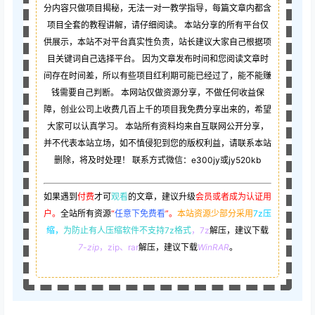
分内容只做项目揭秘，无法一对一教学指导，每篇文章内都含
项目全套的教程讲解，请仔细阅读。 本站分享的所有平台仅
供展示，本站不对平台真实性负责，站长建议大家自己根据项
目关键词自己选择平台。 因为文章发布时间和您阅读文章时
间存在时间差，所以有些项目红利期可能已经过了，能不能赚
钱需要自己判断。 本网站仅做资源分享，不做任何收益保
障，创业公司上收费几百上千的项目我免费分享出来的，希望
大家可以认真学习。 本站所有资料均来自互联网公开分享，
并不代表本站立场，如不慎侵犯到您的版权利益，请联系本站
删除，将及时处理！ 联系方式微信：e300jy或jy520kb
如果遇到
付费
才可
观看
的文章，建议升级
会员或者成为认证用
户。
全站所有资源
“
任意下免费看
”。
本站资源少部分采用
7z压
缩，
为防止有人压缩软件不支持7z格式
，7z
解压，建议下载
7-zip
，zip、rar
解压，建议下载
WinRAR
。