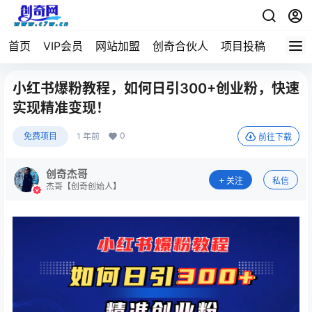
首页
VIP会员
网站加盟
创奇合伙人
项目投稿
小红书爆粉教程，如何日引300+创业粉，快速
实现精准变现！
0
免费项目
1 年前
前往下载
创奇杰哥
关注
私信
杰哥【创奇创始人】