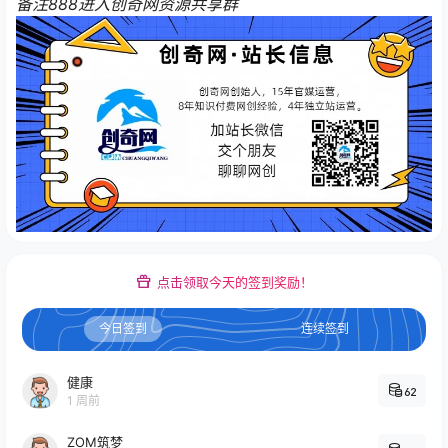
备注888进入创奇网资源共享群
点击领取今天的签到奖励！
今日签到
连续签到
健康
62
1 周前
ZOM筑梦