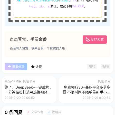
缩，
为防止有人压缩软件不支持7z格式
，7z
解压，建议下载
7-zip
，zip、rar
解压，建议下载
WinRAR
。
点点赞赏，手留余香
给TA打赏
还没有人赞赏，快来当第一个赞赏的人吧！
0
0
海报分享
收藏
精品VIP项目
网创项目
网创项目
绝了，DeepSeek+一键成片，
免费领取30+兼职平台多劳多
一分钟轻松打造AI热搜视频，
得 不限时间不限单量新手小自
结合流量IP哪吒，轻松日入
一天500+
2025-2-20 20:00:52
2025-2-21 9:00:54
500+
0 条回复
文章作者
管理员
A
M