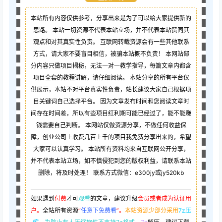
本站所有内容仅供参考，分享出来是为了可以给大家提供新的
思路。 本站一切资源不代表本站立场，并不代表本站赞同其
观点和对其真实性负责。 互联网转载资源会有一些其他联系
方式，请大家不要盲目相信，被骗本站概不负责！ 本网站部
分内容只做项目揭秘，无法一对一教学指导，每篇文章内都含
项目全套的教程讲解，请仔细阅读。 本站分享的所有平台仅
供展示，本站不对平台真实性负责，站长建议大家自己根据项
目关键词自己选择平台。 因为文章发布时间和您阅读文章时
间存在时间差，所以有些项目红利期可能已经过了，能不能赚
钱需要自己判断。 本网站仅做资源分享，不做任何收益保
障，创业公司上收费几百上千的项目我免费分享出来的，希望
大家可以认真学习。 本站所有资料均来自互联网公开分享，
并不代表本站立场，如不慎侵犯到您的版权利益，请联系本站
删除，将及时处理！ 联系方式微信：e300jy或jy520kb
如果遇到
付费
才可
观看
的文章，建议升级
会员或者成为认证用
户。
全站所有资源
“
任意下免费看
”。
本站资源少部分采用
7z压