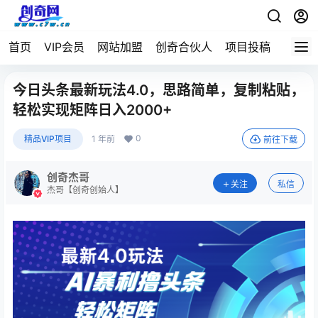
首页
VIP会员
网站加盟
创奇合伙人
项目投稿
今日头条最新玩法4.0，思路简单，复制粘贴，
轻松实现矩阵日入2000+
0
精品VIP项目
1 年前
前往下载
创奇杰哥
关注
私信
杰哥【创奇创始人】