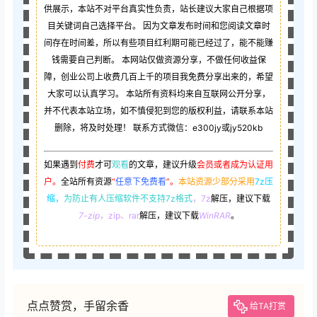
供展示，本站不对平台真实性负责，站长建议大家自己根据项
目关键词自己选择平台。 因为文章发布时间和您阅读文章时
间存在时间差，所以有些项目红利期可能已经过了，能不能赚
钱需要自己判断。 本网站仅做资源分享，不做任何收益保
障，创业公司上收费几百上千的项目我免费分享出来的，希望
大家可以认真学习。 本站所有资料均来自互联网公开分享，
并不代表本站立场，如不慎侵犯到您的版权利益，请联系本站
删除，将及时处理！ 联系方式微信：e300jy或jy520kb
如果遇到
付费
才可
观看
的文章，建议升级
会员或者成为认证用
户。
全站所有资源
“
任意下免费看
”。
本站资源少部分采用
7z压
缩，
为防止有人压缩软件不支持7z格式
，7z
解压，建议下载
7-zip
，zip、rar
解压，建议下载
WinRAR
。
点点赞赏，手留余香
给TA打赏