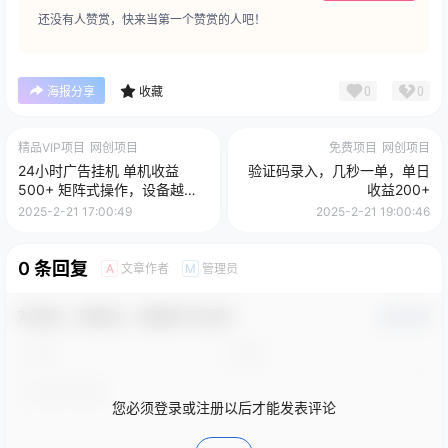
还没有人赞赏，快来当第一个赞赏的人吧！
0
0
海报分享
收藏
精品VIP项目
网创项目
免费项目
网创项目
24小时广告挂机 单机收益
验证码录入，几秒一单，单日
500+ 矩阵式操作，设备越多
收益200+
收益越大，小白轻松上手
2025-2-21 17:00:49
2025-2-21 19:00:46
0 条回复
文章作者
管理员
A
M
欢迎您，新朋友，感谢参与互动！
确认修改
您必须登录或注册以后才能发表评论