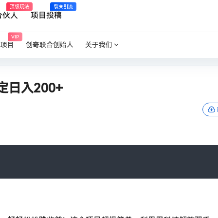
顶级玩法
裂变引流
合伙人
项目投稿
VIP
P项目
创奇联合创始人
关于我们
日入200+