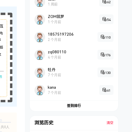
62
1 周前
ZOM筑梦
54
1 个月前
互
内
18575197206
110
2 个月前
平
任
zq080110
立
176
4 个月前
牡丹
130
7 个月前
件
kana
61
7 个月前
签到排行
浏览历史
清空
共0人