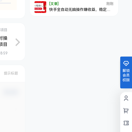
[文章]
刚刚
快手全自动无脑操作赚收益，稳定日
入200+
创项目
时操
项目
18:59
解锁
提示标题
会员
权限
确认修改