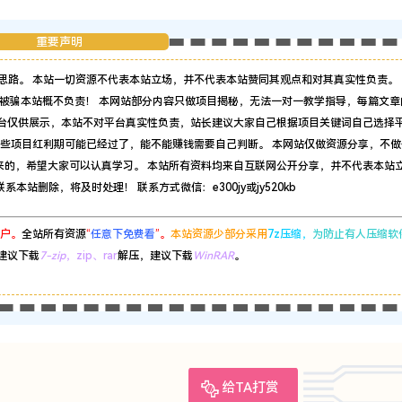
重要声明
思路。 本站一切资源不代表本站立场，并不代表本站赞同其观点和对其真实性负责。 
被骗本站概不负责！ 本网站部分内容只做项目揭秘，无法一对一教学指导，每篇文章
平台仅供展示，本站不对平台真实性负责，站长建议大家自己根据项目关键词自己选择
有些项目红利期可能已经过了，能不能赚钱需要自己判断。 本网站仅做资源分享，不做
来的，希望大家可以认真学习。 本站所有资料均来自互联网公开分享，并不代表本站
站删除，将及时处理！ 联系方式微信：e300jy或jy520kb
户。
全站所有资源
“
任意下免费看
”。
本站资源少部分采用
7z压缩，
为防止有人压缩软
建议下载
7-zip
，zip、rar
解压，建议下载
WinRAR
。
给TA打赏