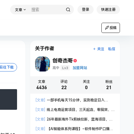
登录
快速注册
文章
投稿
关于作者
关注
私信
创奇杰哥
前往下载
Lv3
高中
加盟网站
文章
评论
关注
粉丝
4436
22
0
21
[文章]
一部手机每天15分钟，实测稳定日入
1000+，比打工收入还高
[文章]
线上电商运营项目，三天起店，零囤货、
轻资产、易复制、时间灵活、品类灵活，建立长期
[文章]
26年最新海外Tk剪映拉新，蓝海项目，会
作战规划
手机剪辑就可以做，月入20000＋
[文章]
【AI智能体系列课程】–软件制作IP口播视