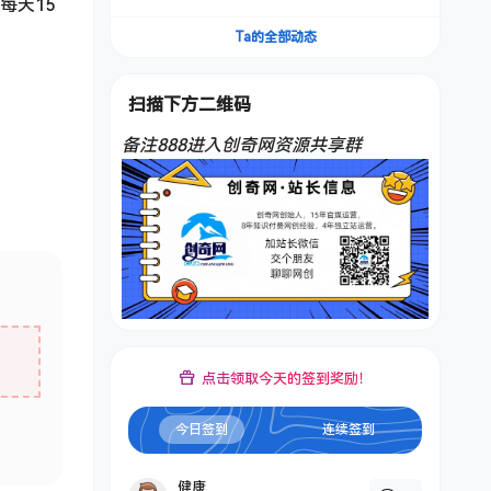
每天15
频，不是扣子工作流。5分钟一条口播IP爆款视
频，轻松起号，日入1000+
Ta的全部动态
扫描下方二维码
备注888进入创奇网资源共享群
点击领取今天的签到奖励！
今日签到
连续签到
健康