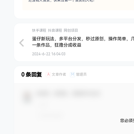
还没有人赞赏，快来当第一个赞赏的人吧！
快手课程
抖音课程
网创项目
蛋仔新玩法，多平台分发，秒过原创，操作简单，
一条作品，狂撸分成收益
2024-6-22 16:04:03
0 条回复
A
M
文章作者
管理员
欢迎您，新朋友，感谢参与互动！
您必须