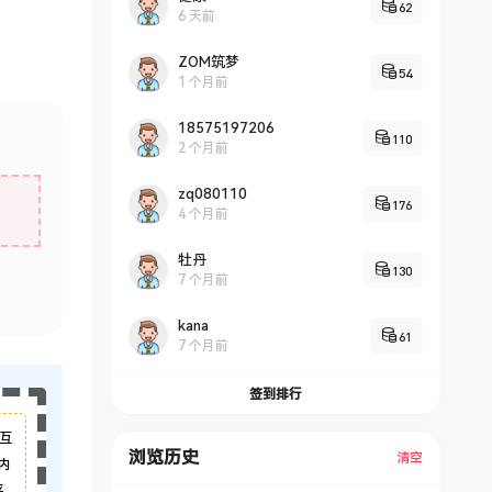
62
6 天前
ZOM筑梦
54
1 个月前
18575197206
110
2 个月前
zq080110
176
4 个月前
牡丹
130
7 个月前
kana
61
7 个月前
签到排行
互
浏览历史
清空
内
平