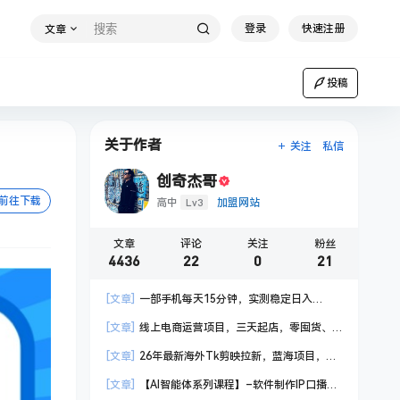
登录
快速注册
文章
投稿
关于作者
关注
私信
创奇杰哥
前往下载
Lv3
高中
加盟网站
文章
评论
关注
粉丝
4436
22
0
21
[文章]
一部手机每天15分钟，实测稳定日入
1000+，比打工收入还高
[文章]
线上电商运营项目，三天起店，零囤货、
轻资产、易复制、时间灵活、品类灵活，建立长期
[文章]
26年最新海外Tk剪映拉新，蓝海项目，会
作战规划
手机剪辑就可以做，月入20000＋
[文章]
【AI智能体系列课程】–软件制作IP口播视