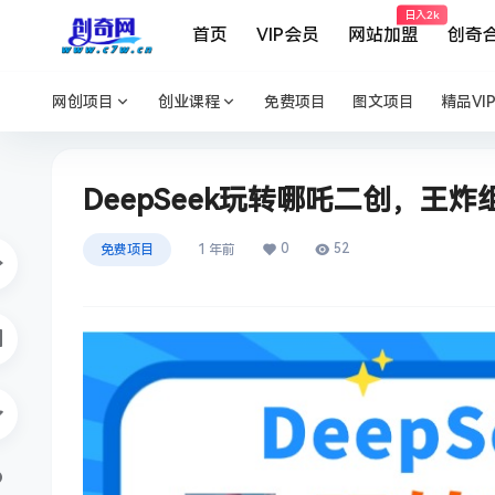
日入2k
首页
VIP会员
网站加盟
创奇
网创项目
创业课程
免费项目
图文项目
精品VI
DeepSeek玩转哪吒二创，王炸
0
52
免费项目
1 年前