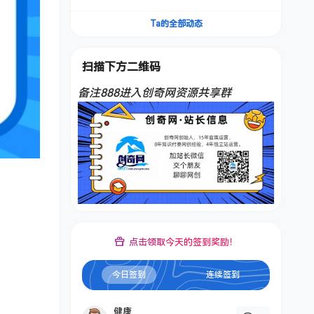
频，不是扣子工作流。5分钟一条口播IP爆款视
频，轻松起号，日入1000+
Ta的全部动态
扫描下方二维码
备注888进入创奇网资源共享群
点击领取今天的签到奖励！
今日签到
连续签到
健康