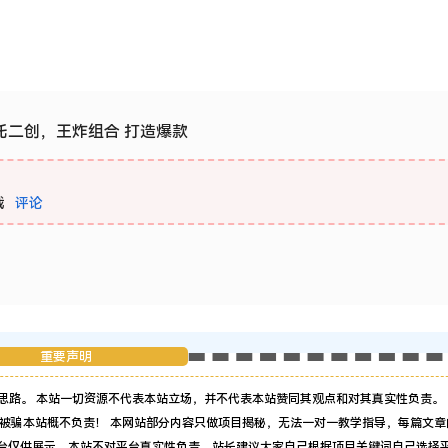
转哪吒二创，王炸组合 打造爆款
载
评论
重要声明
思路。 本站一切资源不代表本站立场，并不代表本站赞同其观点和对其真实性负责。 
被骗本站概不负责！ 本网站部分内容只做项目揭秘，无法一对一教学指导，每篇文章
平台仅供展示，本站不对平台真实性负责，站长建议大家自己根据项目关键词自己选择