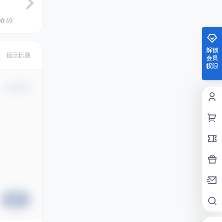
00:49
解锁
提示标题
会员
权限
确认修改
提交