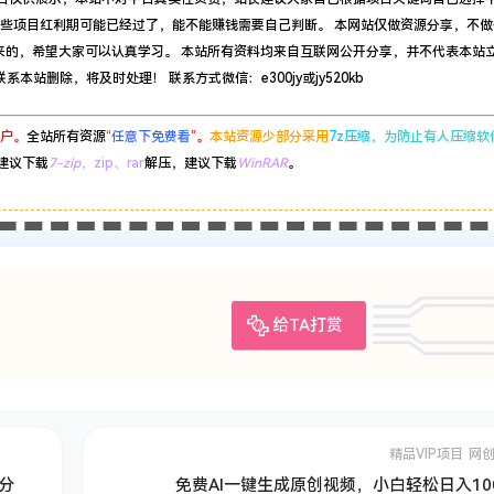
有些项目红利期可能已经过了，能不能赚钱需要自己判断。 本网站仅做资源分享，不做
来的，希望大家可以认真学习。 本站所有资料均来自互联网公开分享，并不代表本站
站删除，将及时处理！ 联系方式微信：e300jy或jy520kb
户。
全站所有资源
“
任意下免费看
”。
本站资源少部分采用
7z压缩，
为防止有人压缩软
建议下载
7-zip
，zip、rar
解压，建议下载
WinRAR
。
给TA打赏
精品VIP项目
网
分
免费AI一键生成原创视频，小白轻松日入100