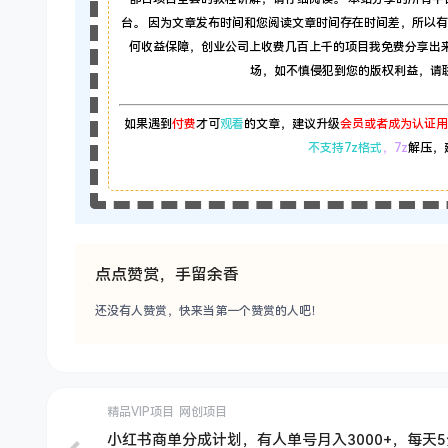
台。 因为文章发布时间和您阅读文章时间存在时间差，所以
何收益保障，创业公司上收费几百上千的项目我免费分享出
场，如不慎侵犯到您的版权利益，请联系本
如果遇到
付费
才可
观看
的文章，建议升级
会员或者成为认证用
不支持7z格式
，7z
解压，
点点赞赏，手留余香
还没有人赞赏，快来当第一个赞赏的人吧！
精品VIP项目
网创项目
小红书商单分成计划，有人单号月入3000+，每天5