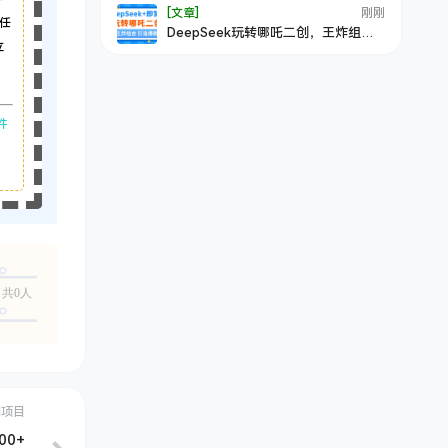
[文章]
刚刚
任
DeepSeek玩转哪吒二创，王炸组合
立
打造爆款
件
共0人
创项目
0+