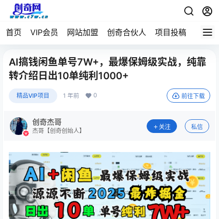
首页
VIP会员
网站加盟
创奇合伙人
项目投稿
AI搞钱闲鱼单号7W+，最爆保姆级实战，纯靠
转介绍日出10单纯利1000+
0
精品VIP项目
1 年前
前往下载
创奇杰哥
关注
私信
杰哥【创奇创始人】