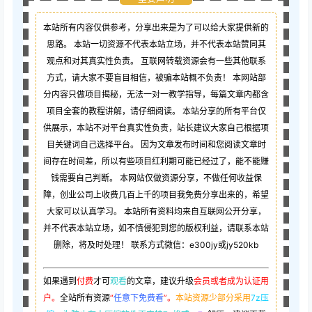
本站所有内容仅供参考，分享出来是为了可以给大家提供新的
思路。 本站一切资源不代表本站立场，并不代表本站赞同其
观点和对其真实性负责。 互联网转载资源会有一些其他联系
方式，请大家不要盲目相信，被骗本站概不负责！ 本网站部
分内容只做项目揭秘，无法一对一教学指导，每篇文章内都含
项目全套的教程讲解，请仔细阅读。 本站分享的所有平台仅
供展示，本站不对平台真实性负责，站长建议大家自己根据项
目关键词自己选择平台。 因为文章发布时间和您阅读文章时
间存在时间差，所以有些项目红利期可能已经过了，能不能赚
钱需要自己判断。 本网站仅做资源分享，不做任何收益保
障，创业公司上收费几百上千的项目我免费分享出来的，希望
大家可以认真学习。 本站所有资料均来自互联网公开分享，
并不代表本站立场，如不慎侵犯到您的版权利益，请联系本站
删除，将及时处理！ 联系方式微信：e300jy或jy520kb
如果遇到
付费
才可
观看
的文章，建议升级
会员或者成为认证用
户。
全站所有资源
“
任意下免费看
”。
本站资源少部分采用
7z压