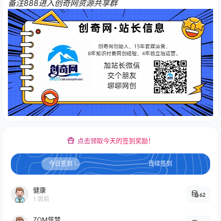
备注888进入创奇网资源共享群
点击领取今天的签到奖励！
今日签到
连续签到
健康
62
1 周前
ZOM筑梦