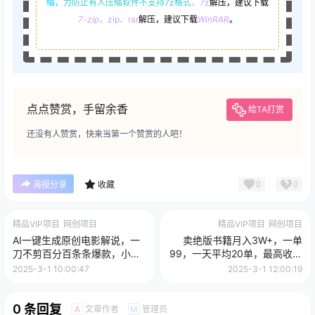
缩，
为防止有人压缩软件不支持7z格式
，7z
解压，建议下载
7-zip
，zip、rar
解压，建议下载
WinRAR
。
点点赞赏，手留余香
给TA打赏
还没有人赞赏，快来当第一个赞赏的人吧！
0
0
海报分享
收藏
精品VIP项目
网创项目
精品VIP项目
网创项目
AI一键生成原创电影解说，一
卖绝版书籍月入3W+，一单
刀不剪百分百条条爆款，小白
99，一天平均20单，最高收益
无脑操作，轻松月入过万
日入2000+
2025-3-1 10:00:47
2025-3-1 12:00:19
0 条回复
文章作者
管理员
A
M