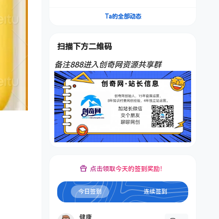
频，不是扣子工作流。5分钟一条口播IP爆款视
频，轻松起号，日入1000+
Ta的全部动态
扫描下方二维码
备注888进入创奇网资源共享群
点击领取今天的签到奖励！
今日签到
连续签到
健康