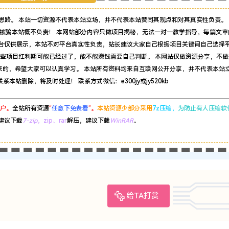
思路。 本站一切资源不代表本站立场，并不代表本站赞同其观点和对其真实性负责。 
被骗本站概不负责！ 本网站部分内容只做项目揭秘，无法一对一教学指导，每篇文章
平台仅供展示，本站不对平台真实性负责，站长建议大家自己根据项目关键词自己选择
有些项目红利期可能已经过了，能不能赚钱需要自己判断。 本网站仅做资源分享，不做
来的，希望大家可以认真学习。 本站所有资料均来自互联网公开分享，并不代表本站
站删除，将及时处理！ 联系方式微信：e300jy或jy520kb
户。
全站所有资源
“
任意下免费看
”。
本站资源少部分采用
7z压缩，
为防止有人压缩软
建议下载
7-zip
，zip、rar
解压，建议下载
WinRAR
。
给TA打赏