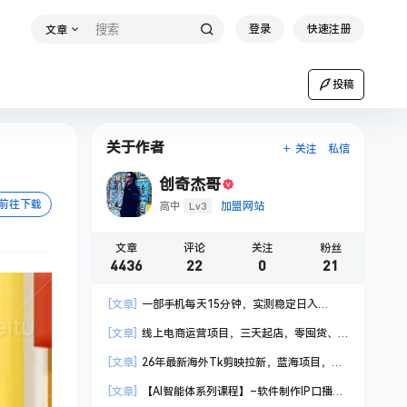
登录
快速注册
文章
投稿
关于作者
关注
私信
创奇杰哥
前往下载
Lv3
高中
加盟网站
文章
评论
关注
粉丝
4436
22
0
21
[文章]
一部手机每天15分钟，实测稳定日入
1000+，比打工收入还高
[文章]
线上电商运营项目，三天起店，零囤货、
轻资产、易复制、时间灵活、品类灵活，建立长期
[文章]
26年最新海外Tk剪映拉新，蓝海项目，会
作战规划
手机剪辑就可以做，月入20000＋
[文章]
【AI智能体系列课程】–软件制作IP口播视