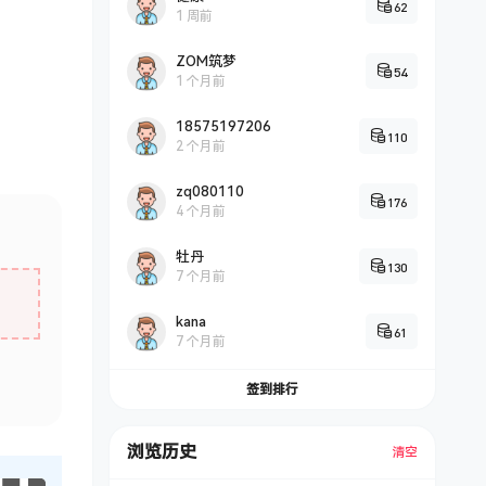
62
1 周前
ZOM筑梦
54
1 个月前
18575197206
110
2 个月前
zq080110
176
4 个月前
牡丹
130
7 个月前
kana
61
7 个月前
签到排行
浏览历史
清空