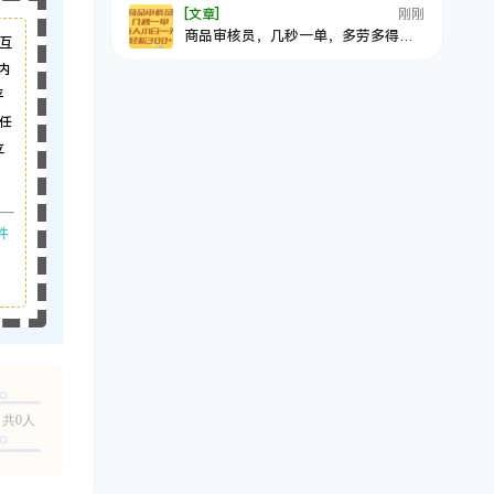
[文章]
刚刚
商品审核员，几秒一单，多劳多得，
互
新人小白一天轻松300+
内
平
任
立
件
共0人