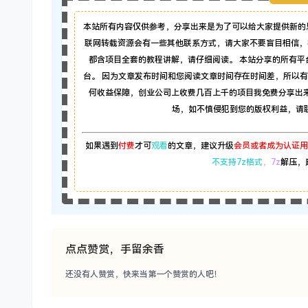
本站所有内容仅供参考，分享出来是为了可以给大家提供新的
联网转载资源会有一些其他联系方式，请大家不要盲目相信，
都含项目全套的教程讲解，请仔细阅读。 本站分享的所有
台。 因为文章发布时间和您阅读文章时间存在时间差，所以
何收益保障，创业公司上收费几百上千的项目我免费分享出
场，如不慎侵犯到您的版权利益，请联系本
如果遇到
付费
才可
观看
的文章，建议升级
会员或者成为认证用
不支持7z格式
，7z
解压，
点点赞赏，手留余香
还没有人赞赏，快来当第一个赞赏的人吧！