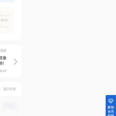
共0人
创项目
创业
粉！
00:47
提示标题
确认修改
解锁
会员
权限