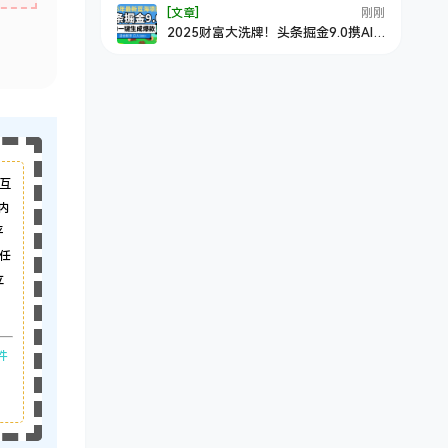
[文章]
刚刚
2025财富大洗牌！头条掘金9.0携AI
强势降临，一键复制粘贴，轻松日赚
500+不是梦
互
内
平
任
立
件