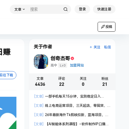
登录
快速注册
文章
投稿
关于作者
关注
私信
日赚
创奇杰哥
Lv3
高中
加盟网站
前往下载
文章
评论
关注
粉丝
4436
22
0
21
[文章]
一部手机每天15分钟，实测稳定日入
1000+，比打工收入还高
[文章]
线上电商运营项目，三天起店，零囤货、
轻资产、易复制、时间灵活、品类灵活，建立长期
[文章]
26年最新海外Tk剪映拉新，蓝海项目，会
作战规划
手机剪辑就可以做，月入20000＋
[文章]
【AI智能体系列课程】–软件制作IP口播视