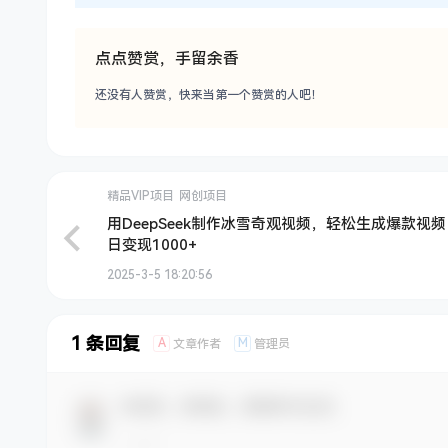
点点赞赏，手留余香
还没有人赞赏，快来当第一个赞赏的人吧！
精品VIP项目
网创项目
用DeepSeek制作冰雪奇观视频，轻松生成爆款视
日变现1000+
2025-3-5 18:20:56
1 条回复
A
M
文章作者
管理员
欢迎您，新朋友，感谢参与互动！