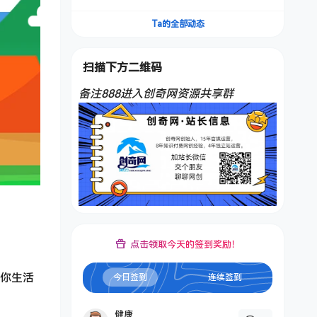
频，不是扣子工作流。5分钟一条口播IP爆款视
频，轻松起号，日入1000+
Ta的全部动态
扫描下方二维码
备注888进入创奇网资源共享群
点击领取今天的签到奖励！
将你生活
今日签到
连续签到
健康