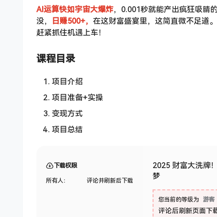
AI运算快如宇宙大爆炸
，0.001秒就能产出疯狂吸
没，
日赚500+，
在这财富盛宴里，这简直微不足道。
赶紧抓住机遇上车！
课程目录
项目介绍
项目准备+实操
变现方式
项目总结
2025 财富大洗牌
下载权限
梦
所有人：
评论并刷新后下载
您当前的等级为
游客
评论后刷新页面下