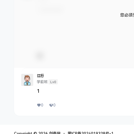
您必须
江行
Lv0
学前班
1
0
0
Copyright © 2026
创奇网
・
蒙ICP备2024019328号-1