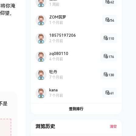
62
1 周前
间将你淹
仰望，
ZOM筑梦
54
1 个月前
18575197206
110
2 个月前
zq080110
176
4 个月前
牡丹
130
7 个月前
kana
61
7 个月前
 不是
签到排行
浏览历史
清空