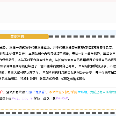
重要声明
思路。 本站一切资源不代表本站立场，并不代表本站赞同其观点和对其真实性负责。 
被骗本站概不负责！ 本网站部分内容只做项目揭秘，无法一对一教学指导，每篇文章
平台仅供展示，本站不对平台真实性负责，站长建议大家自己根据项目关键词自己选择
有些项目红利期可能已经过了，能不能赚钱需要自己判断。 本网站仅做资源分享，不做
来的，希望大家可以认真学习。 本站所有资料均来自互联网公开分享，并不代表本站
站删除，将及时处理！ 联系方式微信：e300jy或jy520kb
户。
全站所有资源
“
任意下免费看
”。
本站资源少部分采用
7z压缩，
为防止有人压缩软
建议下载
7-zip
，zip、rar
解压，建议下载
WinRAR
。