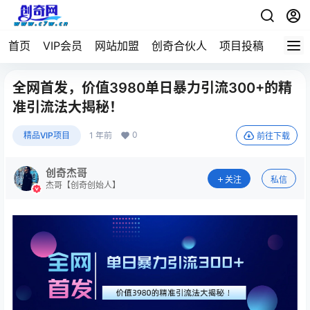
首页
VIP会员
网站加盟
创奇合伙人
项目投稿
全网首发，价值3980单日暴力引流300+的精
准引流法大揭秘！
0
精品VIP项目
1 年前
前往下载
创奇杰哥
关注
私信
杰哥【创奇创始人】