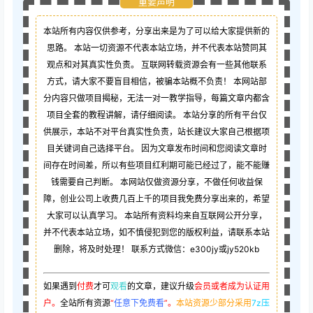
重要声明
本站所有内容仅供参考，分享出来是为了可以给大家提供新的
思路。 本站一切资源不代表本站立场，并不代表本站赞同其
观点和对其真实性负责。 互联网转载资源会有一些其他联系
方式，请大家不要盲目相信，被骗本站概不负责！ 本网站部
分内容只做项目揭秘，无法一对一教学指导，每篇文章内都含
项目全套的教程讲解，请仔细阅读。 本站分享的所有平台仅
供展示，本站不对平台真实性负责，站长建议大家自己根据项
目关键词自己选择平台。 因为文章发布时间和您阅读文章时
间存在时间差，所以有些项目红利期可能已经过了，能不能赚
钱需要自己判断。 本网站仅做资源分享，不做任何收益保
障，创业公司上收费几百上千的项目我免费分享出来的，希望
大家可以认真学习。 本站所有资料均来自互联网公开分享，
并不代表本站立场，如不慎侵犯到您的版权利益，请联系本站
删除，将及时处理！ 联系方式微信：e300jy或jy520kb
如果遇到
付费
才可
观看
的文章，建议升级
会员或者成为认证用
户。
全站所有资源
“
任意下免费看
”。
本站资源少部分采用
7z压