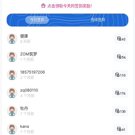
点击领取今天的签到奖励！
今日签到
连续签到
健康
62
6 天前
ZOM筑梦
54
1 个月前
18575197206
110
2 个月前
zq080110
176
4 个月前
牡丹
130
7 个月前
kana
61
7 个月前