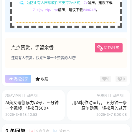
缩，
为防止有人压缩软件不支持7z格式
，7z
解压，建议下载
7-zip
，zip、rar
解压，建议下载
WinRAR
。
点点赞赏，手留余香
给TA打赏
还没有人赞赏，快来当第一个赞赏的人吧！
0
0
海报分享
收藏
精品VIP项目
网创项目
免费项目
网创项目
AI美女瑜伽暴力起号，三分钟
用AI制作动画片， 五分钟一条
一个视频，轻松日500+
原创动画，轻松月入过万
2025-3-6 18:40:53
2025-3-7 8:00:08
2 条回复
文章作者
管理员
A
M