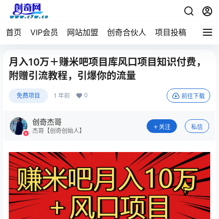
首页
VIP会员
网站加盟
创奇合伙人
项目投稿
月入10万＋赚米吧项目库风口项目知识付费，
附赠引流教程，引爆你的流量
0
免费项目
1 年前
前往下载
创奇杰哥
关注
私信
杰哥【创奇创始人】