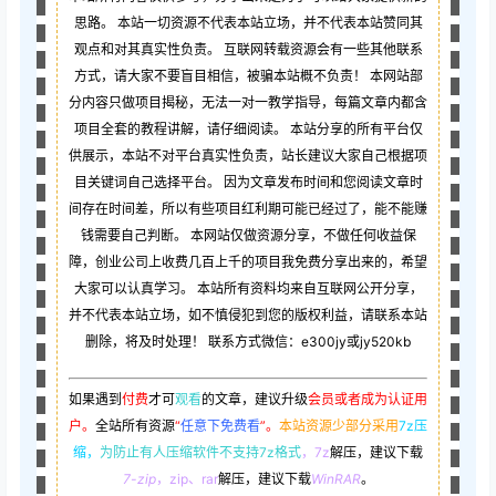
思路。 本站一切资源不代表本站立场，并不代表本站赞同其
观点和对其真实性负责。 互联网转载资源会有一些其他联系
方式，请大家不要盲目相信，被骗本站概不负责！ 本网站部
分内容只做项目揭秘，无法一对一教学指导，每篇文章内都含
项目全套的教程讲解，请仔细阅读。 本站分享的所有平台仅
供展示，本站不对平台真实性负责，站长建议大家自己根据项
目关键词自己选择平台。 因为文章发布时间和您阅读文章时
间存在时间差，所以有些项目红利期可能已经过了，能不能赚
钱需要自己判断。 本网站仅做资源分享，不做任何收益保
障，创业公司上收费几百上千的项目我免费分享出来的，希望
大家可以认真学习。 本站所有资料均来自互联网公开分享，
并不代表本站立场，如不慎侵犯到您的版权利益，请联系本站
删除，将及时处理！ 联系方式微信：e300jy或jy520kb
如果遇到
付费
才可
观看
的文章，建议升级
会员或者成为认证用
户。
全站所有资源
“
任意下免费看
”。
本站资源少部分采用
7z压
缩，
为防止有人压缩软件不支持7z格式
，7z
解压，建议下载
7-zip
，zip、rar
解压，建议下载
WinRAR
。