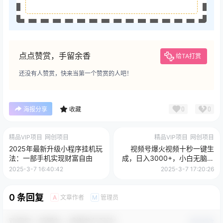
点点赞赏，手留余香
给TA打赏
还没有人赞赏，快来当第一个赞赏的人吧！
0
0
海报分享
收藏
精品VIP项目
网创项目
精品VIP项目
网创项目
2025年最新升级小程序挂机玩
视频号爆火视频十秒一键生
法：一部手机实现财富自由
成，日入3000+，小白无脑操
作
2025-3-7 16:40:42
2025-3-7 17:20:26
0 条回复
文章作者
管理员
A
M
欢迎您，新朋友，感谢参与互动！
确认修改