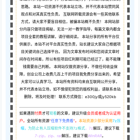
思路。 本站一切资源不代表本站立场，并不代表本站赞同其
观点和对其真实性负责。 互联网转载资源会有一些其他联系
方式，请大家不要盲目相信，被骗本站概不负责！ 本网站部
分内容只做项目揭秘，无法一对一教学指导，每篇文章内都含
项目全套的教程讲解，请仔细阅读。 本站分享的所有平台仅
供展示，本站不对平台真实性负责，站长建议大家自己根据项
目关键词自己选择平台。 因为文章发布时间和您阅读文章时
间存在时间差，所以有些项目红利期可能已经过了，能不能赚
钱需要自己判断。 本网站仅做资源分享，不做任何收益保
障，创业公司上收费几百上千的项目我免费分享出来的，希望
大家可以认真学习。 本站所有资料均来自互联网公开分享，
并不代表本站立场，如不慎侵犯到您的版权利益，请联系本站
删除，将及时处理！ 联系方式微信：e300jy或jy520kb
如果遇到
付费
才可
观看
的文章，建议升级
会员或者成为认证用
户。
全站所有资源
“
任意下免费看
”。
本站资源少部分采用
7z压
缩，
为防止有人压缩软件不支持7z格式
，7z
解压，建议下载
7-zip
，zip、rar
解压，建议下载
WinRAR
。