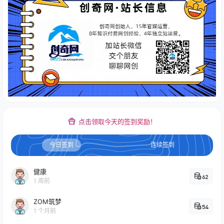
点击领取今天的签到奖励！
今日签到
连续签到
健康
62
1 周前
ZOM筑梦
54
1 个月前