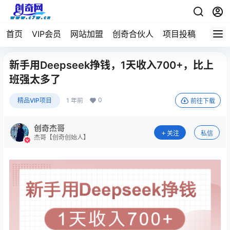
首页
VIP会员
网站加盟
创奇合伙人
项目投稿
新手用Deepseek挣钱，1天收入700+，比上
班强太多了
0
精品VIP项目
1 年前
前往下载
创奇杰哥
关注
私信
杰哥【创奇创始人】