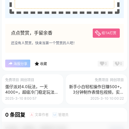
点点赞赏，手留余香
给TA打赏
还没有人赞赏，快来当第一个赞赏的人吧！
0
0
海报分享
收藏
免费项目
网创项目
免费项目
网创项目
蛋仔派对4.0玩法，一天
新手小白轻松操作日赚500+，
4000+，超级冷门稳定玩法，
3分钟制作表情包视频，实现
一台手机即可操作，小白轻松
双份收益
2025-3-10 8:00:57
2025-3-10 10:00:22
上手，保姆级教学
0 条回复
文章作者
管理员
A
M
欢迎您，新朋友，感谢参与互动！
确认修改