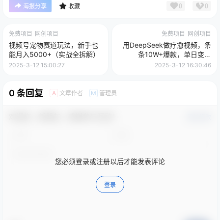
0
0
海报分享
收藏
免费项目
网创项目
免费项目
网创项目
视频号宠物赛道玩法，新手也
用DeepSeek做疗愈视频，条
能月入5000+（实战全拆解）
条10W+爆款，单日变现
1000+
2025-3-12 15:00:27
2025-3-12 16:30:46
0 条回复
文章作者
管理员
A
M
欢迎您，新朋友，感谢参与互动！
确认修改
您必须登录或注册以后才能发表评论
登录