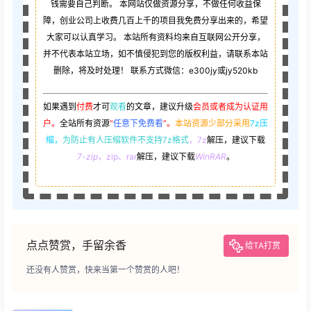
钱需要自己判断。 本网站仅做资源分享，不做任何收益保
障，创业公司上收费几百上千的项目我免费分享出来的，希望
大家可以认真学习。 本站所有资料均来自互联网公开分享，
并不代表本站立场，如不慎侵犯到您的版权利益，请联系本站
删除，将及时处理！ 联系方式微信：e300jy或jy520kb
如果遇到
付费
才可
观看
的文章，建议升级
会员或者成为认证用
户。
全站所有资源
“
任意下免费看
”。
本站资源少部分采用
7z压
缩，
为防止有人压缩软件不支持7z格式
，7z
解压，建议下载
7-zip
，zip、rar
解压，建议下载
WinRAR
。
点点赞赏，手留余香
给TA打赏
还没有人赞赏，快来当第一个赞赏的人吧！