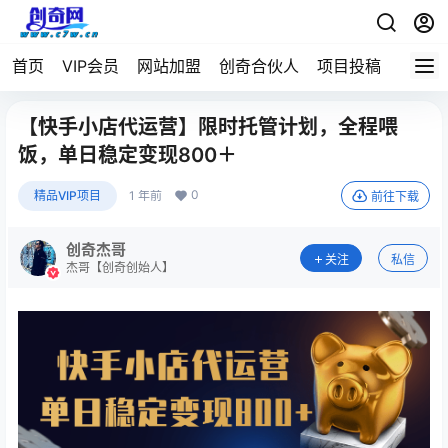
首页
VIP会员
网站加盟
创奇合伙人
项目投稿
【快手小店代运营】限时托管计划，全程喂
饭，单日稳定变现800＋
0
精品VIP项目
1 年前
前往下载
创奇杰哥
关注
私信
杰哥【创奇创始人】