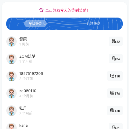
点击领取今天的签到奖励！
今日签到
连续签到
健康
62
1 周前
ZOM筑梦
54
1 个月前
18575197206
110
3 个月前
zq080110
176
4 个月前
牡丹
130
7 个月前
kana
61