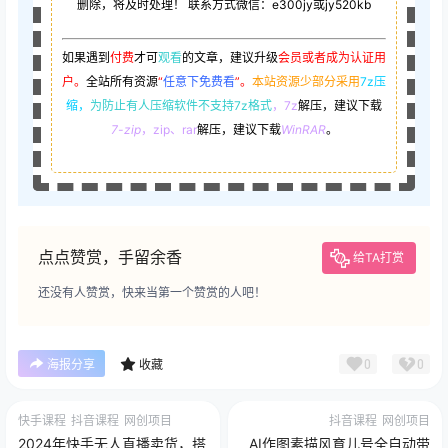
删除，将及时处理！ 联系方式微信：e300jy或jy520kb
如果遇到
付费
才可
观看
的文章，建议升级
会员或者成为认证用
户。
全站所有资源
“
任意下免费看
”。
本站资源少部分采用
7z压
缩，
为防止有人压缩软件不支持7z格式
，7z
解压，建议下载
7-zip
，zip、rar
解压，建议下载
WinRAR
。
点点赞赏，手留余香
给TA打赏
还没有人赞赏，快来当第一个赞赏的人吧！
0
0
海报分享
收藏
快手课程
抖音课程
网创项目
抖音课程
网创项目
2024年快手无人直播卖货，搭
AI作图素描风育儿号全自动带