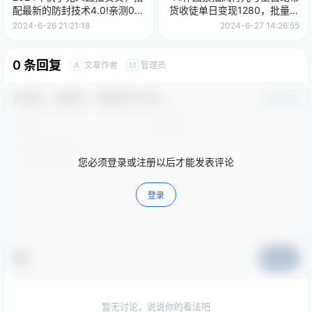
配最新的防封技术4.0!亲测0违
货收徒单日变现1280，批量操
规，轻松日入2000+
作长期稳定
2024-6-26 21:21:18
2024-6-27 14:26:55
0 条回复
文章作者
管理员
A
M
欢迎您，新朋友，感谢参与互动！
确认修改
您必须登录或注册以后才能发表评论
登录
提交
暂无讨论，说说你的看法吧