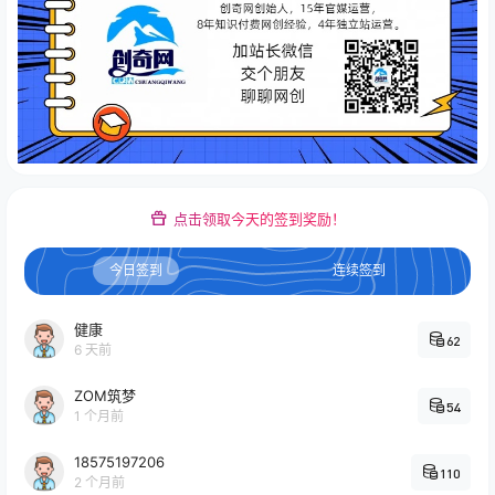
点击领取今天的签到奖励！
今日签到
连续签到
健康
62
6 天前
ZOM筑梦
54
1 个月前
18575197206
110
2 个月前