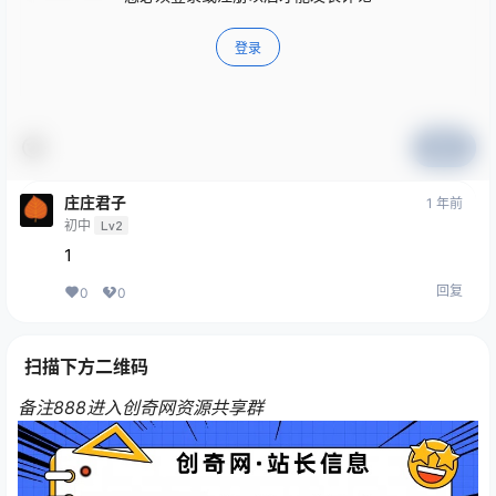
登录
提交
庄庄君子
1 年前
初中
Lv2
1
回复
0
0
扫描下方二维码
备注888进入创奇网资源共享群