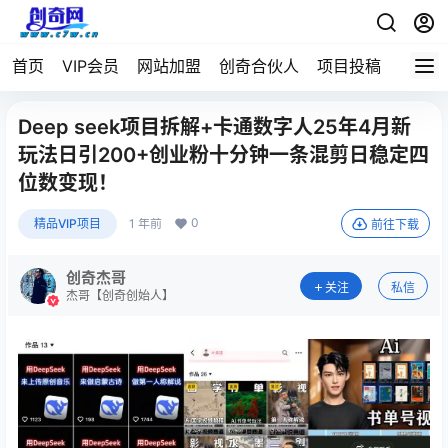
首页
VIP会员
网站加盟
创奇合伙人
项目投稿
Deep seek项目拆解+卡通数字人25年4月新
玩法日引200+创业粉十分钟一条混剪日稳定四
位数变现！
0
精品VIP项目
1 年前
前往下载
创奇杰哥
关注
私信
杰哥【创奇创始人】