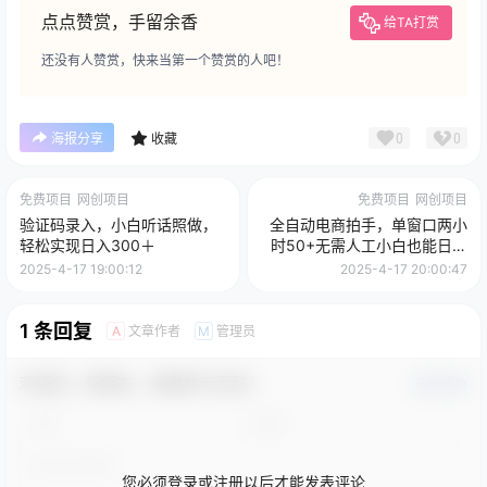
点点赞赏，手留余香
给TA打赏
还没有人赞赏，快来当第一个赞赏的人吧！
0
0
海报分享
收藏
免费项目
网创项目
免费项目
网创项目
验证码录入，小白听话照做，
全自动电商拍手，单窗口两小
轻松实现日入300＋
时50+无需人工小白也能日入
1000+
2025-4-17 19:00:12
2025-4-17 20:00:47
1 条回复
文章作者
管理员
A
M
欢迎您，新朋友，感谢参与互动！
确认修改
您必须登录或注册以后才能发表评论