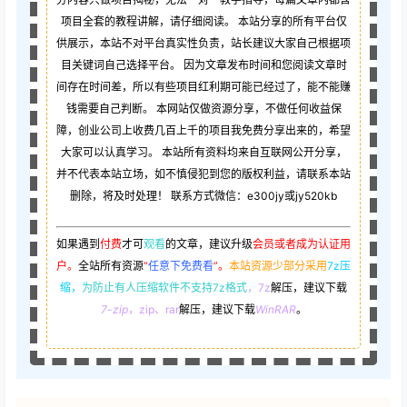
项目全套的教程讲解，请仔细阅读。 本站分享的所有平台仅
供展示，本站不对平台真实性负责，站长建议大家自己根据项
目关键词自己选择平台。 因为文章发布时间和您阅读文章时
间存在时间差，所以有些项目红利期可能已经过了，能不能赚
钱需要自己判断。 本网站仅做资源分享，不做任何收益保
障，创业公司上收费几百上千的项目我免费分享出来的，希望
大家可以认真学习。 本站所有资料均来自互联网公开分享，
并不代表本站立场，如不慎侵犯到您的版权利益，请联系本站
删除，将及时处理！ 联系方式微信：e300jy或jy520kb
如果遇到
付费
才可
观看
的文章，建议升级
会员或者成为认证用
户。
全站所有资源
“
任意下免费看
”。
本站资源少部分采用
7z压
缩，
为防止有人压缩软件不支持7z格式
，7z
解压，建议下载
7-zip
，zip、rar
解压，建议下载
WinRAR
。