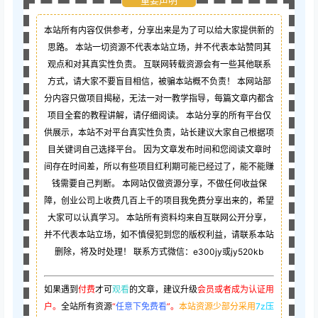
重要声明
本站所有内容仅供参考，分享出来是为了可以给大家提供新的
思路。 本站一切资源不代表本站立场，并不代表本站赞同其
观点和对其真实性负责。 互联网转载资源会有一些其他联系
方式，请大家不要盲目相信，被骗本站概不负责！ 本网站部
分内容只做项目揭秘，无法一对一教学指导，每篇文章内都含
项目全套的教程讲解，请仔细阅读。 本站分享的所有平台仅
供展示，本站不对平台真实性负责，站长建议大家自己根据项
目关键词自己选择平台。 因为文章发布时间和您阅读文章时
间存在时间差，所以有些项目红利期可能已经过了，能不能赚
钱需要自己判断。 本网站仅做资源分享，不做任何收益保
障，创业公司上收费几百上千的项目我免费分享出来的，希望
大家可以认真学习。 本站所有资料均来自互联网公开分享，
并不代表本站立场，如不慎侵犯到您的版权利益，请联系本站
删除，将及时处理！ 联系方式微信：e300jy或jy520kb
如果遇到
付费
才可
观看
的文章，建议升级
会员或者成为认证用
户。
全站所有资源
“
任意下免费看
”。
本站资源少部分采用
7z压