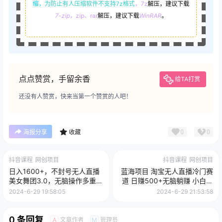
缩，
为防止有人压缩软件不支持7z格式
，7z
解压，建议下载
7-zip
，zip、rar
解压，建议下载
WinRAR
。
点点赞赏，手留余香
给TA打赏
还没有人赞赏，快来当第一个赞赏的人吧！
0
0
海报分享
收藏
抖音课程
网创项目
抖音课程
网创项目
日入1600+，不封号无人直播
蓝海项目 淘宝无人直播冷门赛
美女舞团3.0，无脑操作多重防
道 日赚500+无脑躺赚 小白有
非操作，个人工作制皆可操作
手就行
2024-6-29 19:58:05
2024-6-29 21:53:58
0 条回复
文章作者
管理员
A
M