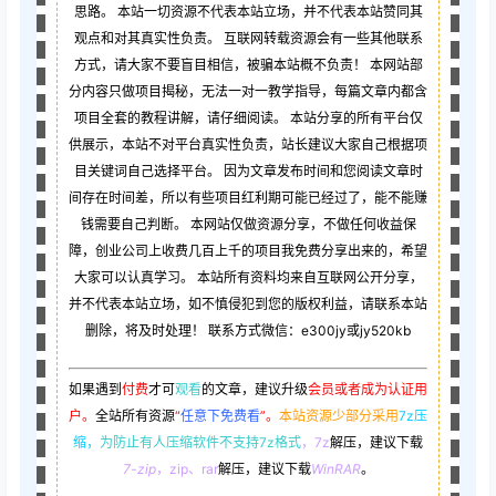
思路。 本站一切资源不代表本站立场，并不代表本站赞同其
观点和对其真实性负责。 互联网转载资源会有一些其他联系
方式，请大家不要盲目相信，被骗本站概不负责！ 本网站部
分内容只做项目揭秘，无法一对一教学指导，每篇文章内都含
项目全套的教程讲解，请仔细阅读。 本站分享的所有平台仅
供展示，本站不对平台真实性负责，站长建议大家自己根据项
目关键词自己选择平台。 因为文章发布时间和您阅读文章时
间存在时间差，所以有些项目红利期可能已经过了，能不能赚
钱需要自己判断。 本网站仅做资源分享，不做任何收益保
障，创业公司上收费几百上千的项目我免费分享出来的，希望
大家可以认真学习。 本站所有资料均来自互联网公开分享，
并不代表本站立场，如不慎侵犯到您的版权利益，请联系本站
删除，将及时处理！ 联系方式微信：e300jy或jy520kb
如果遇到
付费
才可
观看
的文章，建议升级
会员或者成为认证用
户。
全站所有资源
“
任意下免费看
”。
本站资源少部分采用
7z压
缩，
为防止有人压缩软件不支持7z格式
，7z
解压，建议下载
7-zip
，zip、rar
解压，建议下载
WinRAR
。