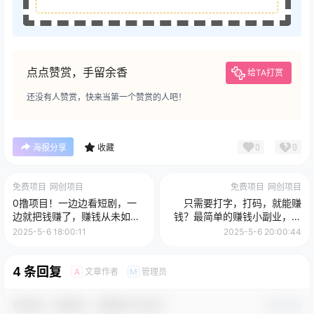
点点赞赏，手留余香
给TA打赏
还没有人赞赏，快来当第一个赞赏的人吧！
0
0
海报分享
收藏
免费项目
网创项目
免费项目
网创项目
0撸项目！一边边看短剧，一
只需要打字，打码，就能赚
边就把钱赚了，赚钱从未如此
钱？最简单的赚钱小副业，利
轻松
用碎片时间，月入过万！
2025-5-6 18:00:11
2025-5-6 20:00:44
4 条回复
文章作者
管理员
A
M
欢迎您，新朋友，感谢参与互动！
确认修改