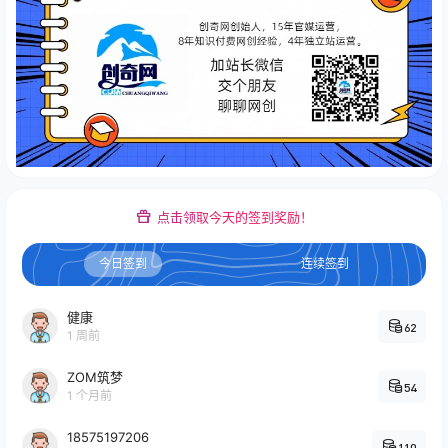
点击领取今天的签到奖励！
今日签到
连续签到
健康
62
1 周前
ZOM筑梦
54
1 个月前
18575197206
110