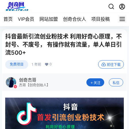
首页
VIP会员
网站加盟
创奇合伙人
项目投稿
抖音最新引流创业粉技术 利用好奇心原理，不
封号、不废号， 有操作就有流量，单人单日引
流500+
0
免费项目
1 年前
前往下载
创奇杰哥
关注
私信
杰哥【创奇创始人】