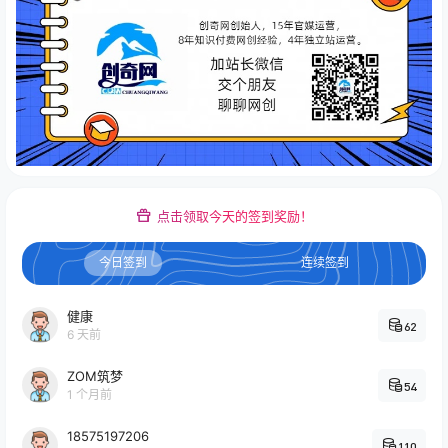
点击领取今天的签到奖励！
今日签到
连续签到
健康
62
6 天前
ZOM筑梦
54
1 个月前
18575197206
110