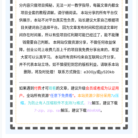
分内容只做项目揭秘，无法一对一教学指导，每篇文章内都含
项目全套的教程讲解，请仔细阅读。 本站分享的所有平台仅
供展示，本站不对平台真实性负责，站长建议大家自己根据项
目关键词自己选择平台。 因为文章发布时间和您阅读文章时
间存在时间差，所以有些项目红利期可能已经过了，能不能赚
钱需要自己判断。 本网站仅做资源分享，不做任何收益保
障，创业公司上收费几百上千的项目我免费分享出来的，希望
大家可以认真学习。 本站所有资料均来自互联网公开分享，
并不代表本站立场，如不慎侵犯到您的版权利益，请联系本站
删除，将及时处理！ 联系方式微信：e300jy或jy520kb
如果遇到
付费
才可
观看
的文章，建议升级
会员或者成为认证用
户。
全站所有资源
“
任意下免费看
”。
本站资源少部分采用
7z压
缩，
为防止有人压缩软件不支持7z格式
，7z
解压，建议下载
7-zip
，zip、rar
解压，建议下载
WinRAR
。