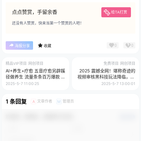
点点赞赏，手留余香
给TA打赏
还没有人赞赏，快来当第一个赞赏的人吧！
0
0
海报分享
收藏
精品VIP项目
网创项目
免费项目
网创项目
AI+养生+疗愈 五音疗愈另辟蹊
2025 震撼全网！堪称奇迹的
径做养生 流量条条百万爆款 十
视频审核黑科技玩法降临，10
条视频涨粉7万 小白三分钟学
秒闪电出单，全天不限量疯狂
2025-5-7 11:00:25
2025-5-7 13:00:01
会 N种变现渠道 月入五位数
吸金，新手小白轻松日进500+
管道收益长尾收益都安排上
！
1 条回复
文章作者
管理员
A
M
欢迎您，新朋友，感谢参与互动！
确认修改