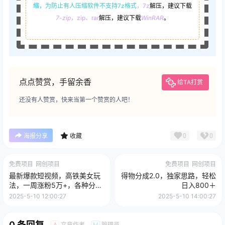
缩，
为防止有人压缩软件不支持7z格式
，7z
解压，建议下载
7-zip
，zip、rar
解压，建议下载
WinRAR
。
点点赞赏，手留余香
给TA打赏
还没有人赞赏，快来当第一个赞赏的人吧！
0
0
海报分享
收藏
免费项目
网创项目
免费项目
网创项目
最新爆款短视频，高铁美女玩
得物分成2.0，独家思路，轻松
法，一周涨粉5万+，各种分成
日入800＋
引流变现，每天稳定变现
2025-5-10 12:00:27
2025-5-10 14:00:27
1000+实战教程
0 条回复
文章作者
管理员
A
M