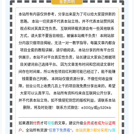
重要声明
本站所有内容仅供参考，分享出来是为了可以给大家提供新的
思路。 本站一切资源不代表本站立场，并不代表本站赞同其
观点和对其真实性负责。 互联网转载资源会有一些其他联系
方式，请大家不要盲目相信，被骗本站概不负责！ 本网站部
分内容只做项目揭秘，无法一对一教学指导，每篇文章内都含
项目全套的教程讲解，请仔细阅读。 本站分享的所有平台仅
供展示，本站不对平台真实性负责，站长建议大家自己根据项
目关键词自己选择平台。 因为文章发布时间和您阅读文章时
间存在时间差，所以有些项目红利期可能已经过了，能不能赚
钱需要自己判断。 本网站仅做资源分享，不做任何收益保
障，创业公司上收费几百上千的项目我免费分享出来的，希望
大家可以认真学习。 本站所有资料均来自互联网公开分享，
并不代表本站立场，如不慎侵犯到您的版权利益，请联系本站
删除，将及时处理！ 联系方式微信：e300jy或jy520kb
如果遇到
付费
才可
观看
的文章，建议升级
会员或者成为认证用
户。
全站所有资源
“
任意下免费看
”。
本站资源少部分采用
7z压