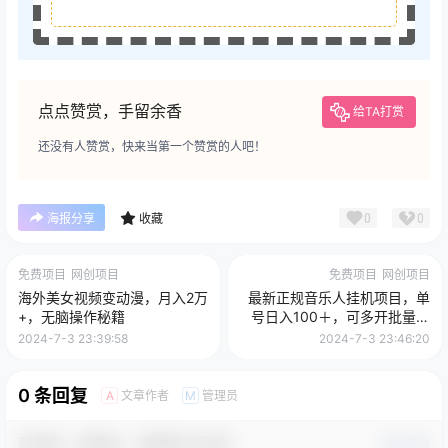
点点赞赏，手留余香
给TA打赏
还没有人赞赏，快来当第一个赞赏的人吧！
0
0
海报分享
收藏
免费项目
网创项目
免费项目
网创项目
海外美女视频变动漫，月入2万
最新正规音乐人挂机项目，单
+，无脑操作秘籍
号日入100＋，可多开批量操
作，简单挂机操作，轻松实现
2024-7-3 23:39:58
2024-7-3 23:46:20
睡后收入。(非网易云)
0 条回复
文章作者
管理员
A
M
欢迎您，新朋友，感谢参与互动！
确认修改