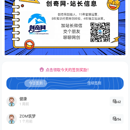
点击领取今天的签到奖励！
今日签到
连续签到
健康
62
1 周前
ZOM筑梦
54
1 个月前