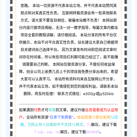
思路。 本站一切资源不代表本站立场，并不代表本站赞同其
观点和对其真实性负责。 互联网转载资源会有一些其他联系
方式，请大家不要盲目相信，被骗本站概不负责！ 本网站部
分内容只做项目揭秘，无法一对一教学指导，每篇文章内都含
项目全套的教程讲解，请仔细阅读。 本站分享的所有平台仅
供展示，本站不对平台真实性负责，站长建议大家自己根据项
目关键词自己选择平台。 因为文章发布时间和您阅读文章时
间存在时间差，所以有些项目红利期可能已经过了，能不能赚
钱需要自己判断。 本网站仅做资源分享，不做任何收益保
障，创业公司上收费几百上千的项目我免费分享出来的，希望
大家可以认真学习。 本站所有资料均来自互联网公开分享，
并不代表本站立场，如不慎侵犯到您的版权利益，请联系本站
删除，将及时处理！ 联系方式微信：e300jy或jy520kb
如果遇到
付费
才可
观看
的文章，建议升级
会员或者成为认证用
户。
全站所有资源
“
任意下免费看
”。
本站资源少部分采用
7z压
缩，
为防止有人压缩软件不支持7z格式
，7z
解压，建议下载
7-zip
，zip、rar
解压，建议下载
WinRAR
。