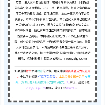
方式，请大家不要盲目相信，被骗本站概不负责！ 本网站部
分内容只做项目揭秘，无法一对一教学指导，每篇文章内都含
项目全套的教程讲解，请仔细阅读。 本站分享的所有平台仅
供展示，本站不对平台真实性负责，站长建议大家自己根据项
目关键词自己选择平台。 因为文章发布时间和您阅读文章时
间存在时间差，所以有些项目红利期可能已经过了，能不能赚
钱需要自己判断。 本网站仅做资源分享，不做任何收益保
障，创业公司上收费几百上千的项目我免费分享出来的，希望
大家可以认真学习。 本站所有资料均来自互联网公开分享，
并不代表本站立场，如不慎侵犯到您的版权利益，请联系本站
删除，将及时处理！ 联系方式微信：e300jy或jy520kb
如果遇到
付费
才可
观看
的文章，建议升级
会员或者成为认证用
户。
全站所有资源
“
任意下免费看
”。
本站资源少部分采用
7z压
缩，
为防止有人压缩软件不支持7z格式
，7z
解压，建议下载
7-zip
，zip、rar
解压，建议下载
WinRAR
。