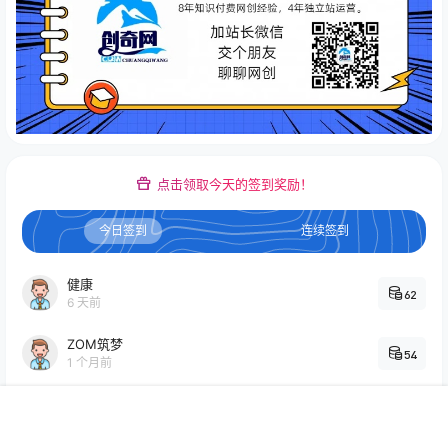
点击领取今天的签到奖励！
今日签到
连续签到
健康
62
6 天前
ZOM筑梦
54
1 个月前
18575197206
110
2 个月前
首页
专题
认证
搜索
菜单
我的