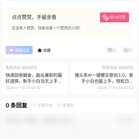
点点赞赏，手留余香
给TA打赏
还没有人赞赏，快来当第一个赞赏的人吧！
0
0
海报分享
收藏
免费项目
网创项目
免费项目
网创项目
快递回收掘金，副业兼职的最
微头条AI一键爆文原创3.0，新
好选择，新手小白当天上手，
手小白也能上手，轻松日入
轻松日入2000+
1000+
2024-7-10 11:47:22
2024-7-10 20:52:02
0 条回复
文章作者
管理员
A
M
欢迎您，新朋友，感谢参与互动！
确认修改