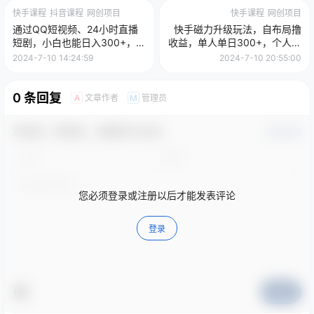
快手课程
抖音课程
网创项目
快手课程
网创项目
通过QQ短视频、24小时直播
快手磁力升级玩法，自布局撸
短剧，小白也能日入300+，老
收益，单人单日300+，个人工
平台值得信奈
作室均可操作
2024-7-10 14:24:59
2024-7-10 20:55:00
0 条回复
文章作者
管理员
A
M
欢迎您，新朋友，感谢参与互动！
确认修改
您必须登录或注册以后才能发表评论
登录
提交