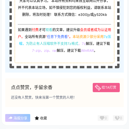
大家可以认真学习。 本站所有资料均来自互联网公开分享，
并不代表本站立场，如不慎侵犯到您的版权利益，请联系本站
删除，将及时处理！ 联系方式微信：e300jy或jy520kb
如果遇到
付费
才可
观看
的文章，建议升级
会员或者成为认证用
户。
全站所有资源
“
任意下免费看
”。
本站资源少部分采用
7z压
缩，
为防止有人压缩软件不支持7z格式
，7z
解压，建议下载
7-zip
，zip、rar
解压，建议下载
WinRAR
。
点点赞赏，手留余香
给TA打赏
还没有人赞赏，快来当第一个赞赏的人吧！
0
0
海报分享
收藏