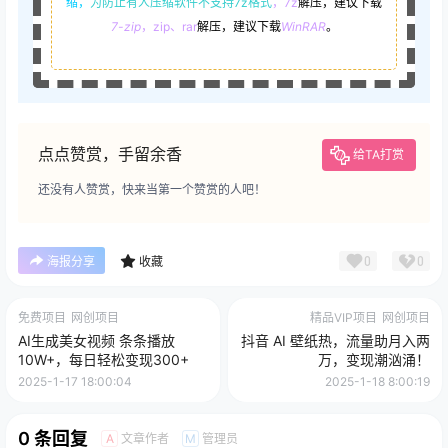
缩，
为防止有人压缩软件不支持7z格式
，7z
解压，建议下载
7-zip
，zip、rar
解压，建议下载
WinRAR
。
点点赞赏，手留余香
给TA打赏
还没有人赞赏，快来当第一个赞赏的人吧！
0
0
海报分享
收藏
免费项目
网创项目
精品VIP项目
网创项目
AI生成美女视频 条条播放
抖音 AI 壁纸热，流量助月入两
10W+，每日轻松变现300+
万，变现潮汹涌！
2025-1-17 18:00:04
2025-1-18 8:00:19
0 条回复
文章作者
管理员
A
M