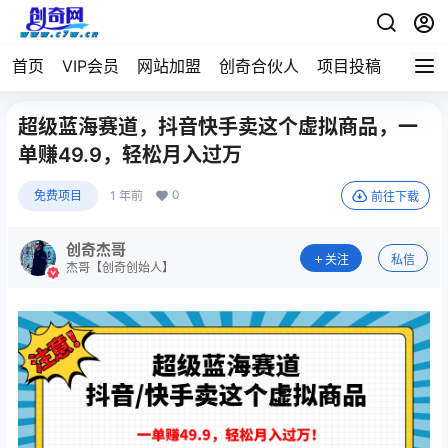
首页
VIP会员
网站加盟
创奇合伙人
项目投稿
超级蓝海赛道，抖音快手卖这个虚拟商品，一
单赚49.9，轻松月入过万
0
免费项目
1 年前
前往下载
创奇杰哥
关注
私信
杰哥【创奇创始人】