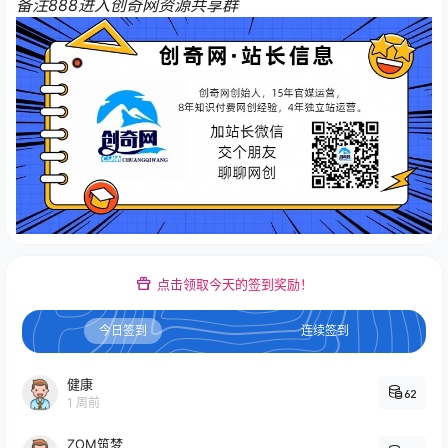
备注888进入创奇网资源共享群
点击领取今天的签到奖励！
今日签到
连续签到
健康
62
1 周前
ZOM筑梦