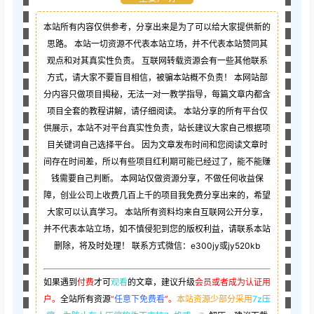
本站所有内容仅供参考，分享出来是为了可以给大家提供新的
思路。 本站一切资源不代表本站立场，并不代表本站赞同其
观点和对其真实性负责。 互联网转载资源会有一些其他联系
方式，请大家不要盲目相信，被骗本站概不负责！ 本网站部
分内容只做项目揭秘，无法一对一教学指导，每篇文章内都含
项目全套的教程讲解，请仔细阅读。 本站分享的所有平台仅
供展示，本站不对平台真实性负责，站长建议大家自己根据项
目关键词自己选择平台。 因为文章发布时间和您阅读文章时
间存在时间差，所以有些项目红利期可能已经过了，能不能赚
钱需要自己判断。 本网站仅做资源分享，不做任何收益保
障，创业公司上收费几百上千的项目我免费分享出来的，希望
大家可以认真学习。 本站所有资料均来自互联网公开分享，
并不代表本站立场，如不慎侵犯到您的版权利益，请联系本站
删除，将及时处理！ 联系方式微信：e300jy或jy520kb
如果遇到
付费
才可
观看
的文章，建议升级
会员或者成为认证用
户。
全站所有资源
“
任意下免费看
”。
本站资源少部分采用
7z压