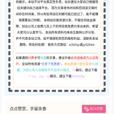
供展示，本站不对平台真实性负责，站长建议大家自己根据项
目关键词自己选择平台。 因为文章发布时间和您阅读文章时
间存在时间差，所以有些项目红利期可能已经过了，能不能赚
钱需要自己判断。 本网站仅做资源分享，不做任何收益保
障，创业公司上收费几百上千的项目我免费分享出来的，希望
大家可以认真学习。 本站所有资料均来自互联网公开分享，
并不代表本站立场，如不慎侵犯到您的版权利益，请联系本站
删除，将及时处理！ 联系方式微信：e300jy或jy520kb
如果遇到
付费
才可
观看
的文章，建议升级
会员或者成为认证用
户。
全站所有资源
“
任意下免费看
”。
本站资源少部分采用
7z压
缩，
为防止有人压缩软件不支持7z格式
，7z
解压，建议下载
7-zip
，zip、rar
解压，建议下载
WinRAR
。
点点赞赏，手留余香
给TA打赏