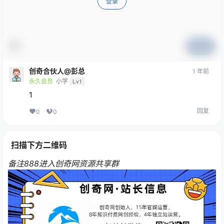
登录
提交
创奇合伙人@彭总
1 年前
永久会员
小学
Lv1
1
回复
0
0
扫描下方二维码
备注888进入创奇网资源共享群