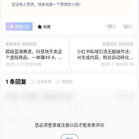
还没有人赞赏，快来当第一个赞赏的人吧！
0
0
海报分享
收藏
免费项目
网创项目
免费项目
网创项目
超级蓝海赛道，抖音快手卖这
小红书私域引流无脑操作法：
个虚拟商品，一单赚49.9，轻
AI生成内容，粉丝自动转化，
松月入过万
新手轻松日引500+创业粉
2025-1-17 20:00:59
2025-1-18 9:00:16
1 条回复
文章作者
管理员
A
M
欢迎您，新朋友，感谢参与互动！
确认修改
您必须登录或注册以后才能发表评论