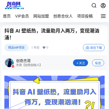
首页
VIP会员
网站加盟
创奇合伙人
项目投稿
抖音 AI 壁纸热，流量助月入两万，变现潮汹
涌！
0
精品VIP项目
1 年前
前往下载
创奇杰哥
关注
私信
杰哥【创奇创始人】