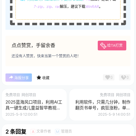
7-zip
，zip、rar
解压，建议下载
WinRAR
。
点点赞赏，手留余香
给TA打赏
还没有人赞赏，快来当第一个赞赏的人吧！
0
0
海报分享
收藏
免费项目
网创项目
免费项目
网创项目
2025蓝海风口项目，利用AI工
利用软件，只需几分钟，制作
具一键生成儿童益智早教视
翻页书单号，疯狂涨粉，单日
频，无脑操作小白秒上手，轻
轻松变现500+
2025-5-9 12:00:51
2025-5-9 14:00:51
松日入500+
2 条回复
文章作者
管理员
A
M