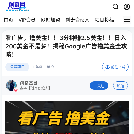
首页
VIP会员
网站加盟
创奇合伙人
项目投稿
看广告，撸美金！！3分钟赚2.5美金！！日入
200美金不是梦！揭秘Google广告撸美金全攻
略！
0
免费项目
1 年前
前往下载
创奇杰哥
关注
私信
杰哥【创奇创始人】