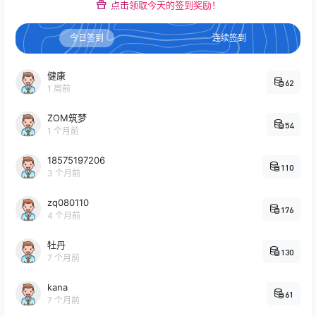
点击领取今天的签到奖励！
今日签到
连续签到
健康
62
1 周前
ZOM筑梦
54
1 个月前
18575197206
110
3 个月前
zq080110
176
4 个月前
牡丹
130
7 个月前
kana
61
7 个月前