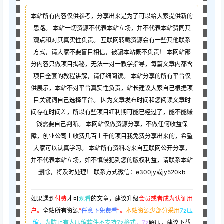
本站所有内容仅供参考，分享出来是为了可以给大家提供新的
思路。 本站一切资源不代表本站立场，并不代表本站赞同其
观点和对其真实性负责。 互联网转载资源会有一些其他联系
方式，请大家不要盲目相信，被骗本站概不负责！ 本网站部
分内容只做项目揭秘，无法一对一教学指导，每篇文章内都含
项目全套的教程讲解，请仔细阅读。 本站分享的所有平台仅
供展示，本站不对平台真实性负责，站长建议大家自己根据项
目关键词自己选择平台。 因为文章发布时间和您阅读文章时
间存在时间差，所以有些项目红利期可能已经过了，能不能赚
钱需要自己判断。 本网站仅做资源分享，不做任何收益保
障，创业公司上收费几百上千的项目我免费分享出来的，希望
大家可以认真学习。 本站所有资料均来自互联网公开分享，
并不代表本站立场，如不慎侵犯到您的版权利益，请联系本站
删除，将及时处理！ 联系方式微信：e300jy或jy520kb
如果遇到
付费
才可
观看
的文章，建议升级
会员或者成为认证用
户。
全站所有资源
“
任意下免费看
”。
本站资源少部分采用
7z压
缩，
为防止有人压缩软件不支持7z格式
，7z
解压，建议下载