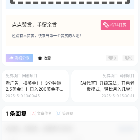
点点赞赏，手留余香
给TA打赏
还没有人赞赏，快来当第一个赞赏的人吧！
0
0
海报分享
收藏
免费项目
网创项目
免费项目
网创项目
看广告，撸美金！！3分钟赚
【AI代写】升级玩法，开启老
2.5美金！！日入200美金不是
板模式，轻松月入几W！
梦！揭秘Google广告撸美金全
2025-5-9 13:00:45
2025-5-9 15:00:11
攻略！
1 条回复
文章作者
管理员
A
M
欢迎您，新朋友，感谢参与互动！
确认修改