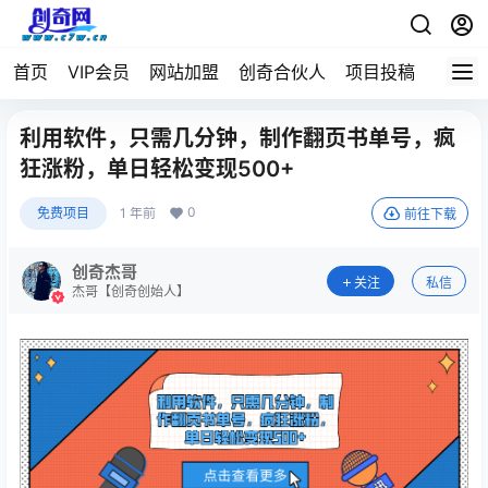
首页
VIP会员
网站加盟
创奇合伙人
项目投稿
利用软件，只需几分钟，制作翻页书单号，疯
狂涨粉，单日轻松变现500+
0
免费项目
1 年前
前往下载
创奇杰哥
关注
私信
杰哥【创奇创始人】