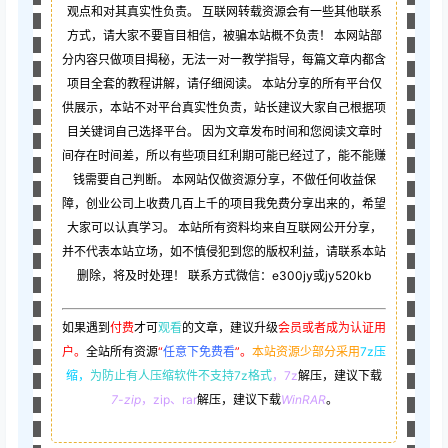
观点和对其真实性负责。 互联网转载资源会有一些其他联系
方式，请大家不要盲目相信，被骗本站概不负责！ 本网站部
分内容只做项目揭秘，无法一对一教学指导，每篇文章内都含
项目全套的教程讲解，请仔细阅读。 本站分享的所有平台仅
供展示，本站不对平台真实性负责，站长建议大家自己根据项
目关键词自己选择平台。 因为文章发布时间和您阅读文章时
间存在时间差，所以有些项目红利期可能已经过了，能不能赚
钱需要自己判断。 本网站仅做资源分享，不做任何收益保
障，创业公司上收费几百上千的项目我免费分享出来的，希望
大家可以认真学习。 本站所有资料均来自互联网公开分享，
并不代表本站立场，如不慎侵犯到您的版权利益，请联系本站
删除，将及时处理！ 联系方式微信：e300jy或jy520kb
如果遇到
付费
才可
观看
的文章，建议升级
会员或者成为认证用
户。
全站所有资源
“
任意下免费看
”。
本站资源少部分采用
7z压
缩，
为防止有人压缩软件不支持7z格式
，7z
解压，建议下载
7-zip
，zip、rar
解压，建议下载
WinRAR
。