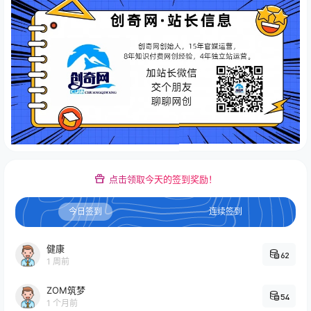
点击领取今天的签到奖励！
今日签到
连续签到
健康
62
1 周前
ZOM筑梦
54
1 个月前