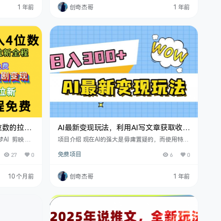
个。操作这个
机会，同时微信“问一问”已经成为一个有效的流量
1 年前
创奇杰哥
1 年前
以了。在变现
获取工具，可以帮我们引流到公众号及视频号。 微
不用担心变现
信“问一问”通过其高曝光量、官方的持续支持以及
现在正处于红
与公众号和视频号的紧密结合，为创作者提供了一
目所需要…
个有效的流量获取渠道。根据2023…
位数的拉新
AI最新变现玩法，利用AI写文章获取收
软件，并
益，每天操作半个小时，实现被动收入
I 剪映 醒
项目介绍 现在AI的强大是毋庸置疑的，而使用特殊
哦！
矩阵操作，单
的指令更能生成爆款文章，可以利用这一特点做知
27
0
免费项目
6
0
。即梦拉新是
乎平台，现在这个平台的玩法比较蓝海，知道的人
抖音上也有流
非常少，赶紧行动起来。 课程目录 项目介绍 项目
生视频，AI
准备工作及注意事项 项目具体实操
10 个月前
创奇杰哥
1 年前
可以有拉新的
，醒图七块。
0之间，利润非