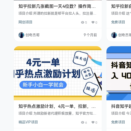
知乎拉新几张截图一天4位数？操作简单
知乎拉新
易上手，小白最佳变现玩法，附保姆级
做，全程
项目介绍 所谓的拉新就是帮平台拉人头，拉注册，
项目介绍 
玩法教程
知乎也不例外，项目思路就是在抖音等平台推广知
任务，然后
网创项目
5
0
免费项目
乎优质免费内容，引导用户去知乎进行搜索关键词
益。 拉新一
看后续。 推广的知乎内容可以是热门话题、吃瓜内
平台提现，
容、学习资料等。 最后根据用户有效阅读，搜索你
要3-5分钟
创奇杰哥
9 个月前
创奇杰
的口令阅读知乎社区的文章，获得拉新拉活收益！
程目录 项目
课程目录 项目介绍 项目实操 注意事项
知乎热点激励计划，4元一单，拉新，拉
抖音知乎超
失活，拉活，统统有收益，小白一学就
道，保姆
项目介绍 为鼓励新老代理积极放量，知乎官方吐血
项目介绍 
会！
给出百万补贴，在原结算基础上新增「拉活」激
猛，我们实操
精品VIP项目
6
0
免费项目
励，博主赚赚赚不停。通过站外关键词引流，让用
目操作简单
户打开知乎回搜，并产生一定有效阅读，按4元/有
机就能开干