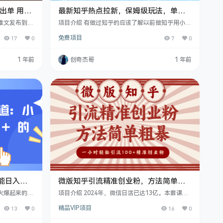
出单 用手
最新知乎热点拉新，保姆级玩法，单日
+
轻松日入三位数
推文发布到抖
项目介绍 有做过知乎的应该了解以前做知乎用小说
说感兴趣了，
推文拉新的玩法比较多的，知乎热点会玩的到很
17
0
免费项目
7
0
关键词跳到知
少，所以我们也是给很多新人小白想学习的，讲解
拉新和充值的
一下知乎热点拉新的玩法，课程有点长，请耐心听
单快开始做的
课程目录 知乎热点拉新 收益情况
1 年前
创奇杰哥
1 年前
东边不亮西边
 知乎小说第
第四节课
能日入
微版知乎引流精准创业粉，方法简单粗
暴，一小时轻松引流100+精准创业粉
火爆起来的项
项目介绍 2024年，微信日活已达13亿。本套课
亲自操作后发
程，超哥依然给大家拆解一个，依托于微信庞大的
13
0
精品VIP项目
16
0
270 万呢！
用户基础的入口，“问一问”。 此平台提供了巨大的
简单，等你熟
流量入口，我们可以通过回答问题获得更多的曝光