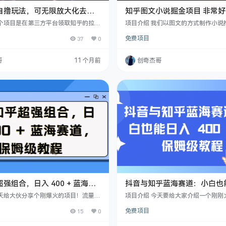
自撸玩法，可无限放大化去
知乎图文小说掘金项目 非常好
干货，简单无难度（附教程）
机就可以做 新手一天轻松500
这个项目是在第三方平台领取知乎的拉新
项目介绍 我们以图文的方式制作小说
通过本课程的自撸方法去实现拉新收
音里，每当用户看完你制作的图文小
37
0
免费项目
笔的佣金是8元，提现是直接在第三方
如果他想看后续的话，根据你提供的
基本都是秒到账。基本上操作一单只需
乎上看全文这样呢我们就能得到一个
，所以一天下来收益还是很可观的。 课
佣金一单能给到8.7元，新手想要出
哥
11 个月前
创奇杰哥
介绍 实操步骤 注意事项
时候准备3-5个号，这样能起到一个
量效果。 课程目录 知乎小说第一节课
二节课 知乎小说第三节课 知乎小说
强组合，日入 400 + 蓝海赛
抖音与知乎蓝海赛道：小白也
级教程
400 + 的保姆级教程
今天给大伙分享个刚爆火的项目！流量超
项目介绍 今天要给大家介绍一个刚刚
有作品播放量高达 270 万。关键这项
目。这个项目的流量大得惊人，我们
15
0
免费项目
，熟练后五六分钟就能做一个，一部手
现，其中一条作品的播放量最高达到了 
，小白也能轻松上手。变现也超给力，
而且，这个项目的作品制作起来非常