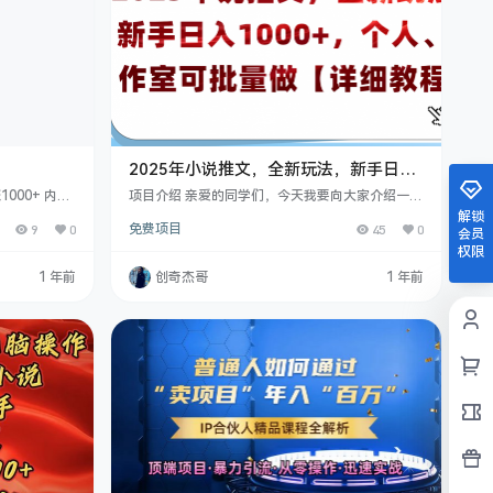
2025年小说推文，全新玩法，新手日入
1000+，个人工作室可批量做【详细教
000+ 内
项目介绍 亲爱的同学们，今天我要向大家介绍一个
敲击，便能创
程】
简单易行、门槛极低的项目——知乎小说推文项
解锁
9
0
免费项目
45
0
？在 202
目。这是一个适合所有人参与的项目，无论你是学
会员
 写作已然成为
生、上班族还是自由职业者，都可以轻松上手。 项
权限
验的普通人，
目优势 简单易学：制作一条视频仅需5分钟，无需
1 年前
创奇杰哥
1 年前
小说创作领
复杂的技术或专业知识。 低门槛：新手友好，无需
，只需输入一
任何前期投资。 高收益：每日收入可达4位数，实
，它们便能在
现真正的“睡后收入”。 多平台推广：视频发布至抖
音等热门平台，轻松引流。 课程目录 …