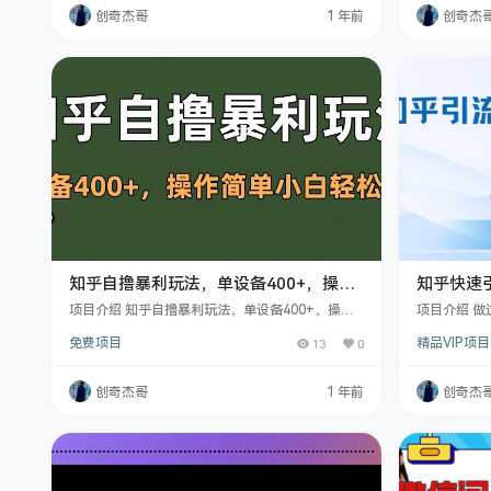
效用户进行结算。 课程目录 知乎拉新上 知乎拉新
多种途径不
创奇杰哥
1 年前
创奇杰
下
泼天富贵。
下载，赶紧动
项目实操 变
知乎自撸暴利玩法，单设备400+，操作
知乎快速
简单小白轻松上手
手指100
项目介绍 知乎自撸暴利玩法，单设备400+，操作
项目介绍 
简单小白轻松上手 课程目录 项目介绍 项目实操
的粉质量是
免费项目
13
0
精品VIP项目
+提现
以我本人也
小号，流量
或三个好友
创奇杰哥
1 年前
创奇杰
大家带来的
作，直接精准
非常简单 课
果展示