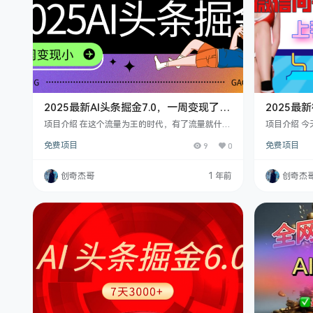
2025最新AI头条掘金7.0，一周变现了四
2025
位数，操作很简单，小白上手很快（附
上手后批量
项目介绍 在这个流量为王的时代，有了流量就什么
项目介绍 
详细教程）
都有了，各大平台都在抢流量，现在网上信息多得
的项目，是
免费项目
9
0
免费项目
让人看不过来，抖音、快手、微信、百度这些平台
分成计划，
都在抢好内容。 因为只有好看、有用的内容，才能
微信问一问
把用户留住，而一些文字也是一样，他们需要大量
讯马化腾看
创奇杰哥
1 年前
创奇杰
的文字、图文内容来留住用户，比如百度，知乎，
量，所以他
公众号，今日头条这些平台，为了让用户去生产优
版图，所以
质的内容，平台就出了很多激励的政策，只要你的
着我的教程一
文章有人看，平台就直接发钱！有用户阅读就给
还是不大的。
你…