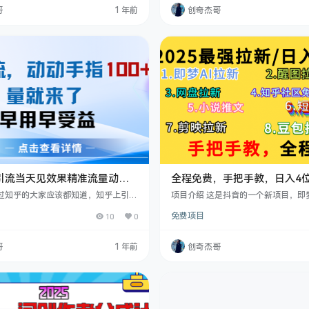
愁没钱赚，当下正值红利期，别错过这
练之后，只需要五六分钟就能完成一
哥
1 年前
创奇杰哥
项目所需软件、资源都打包好了，免费
项目也不复杂，只需要一部手机就可
起来！ 课程目录 项目介绍 前期准备
方面，它有多种途径，所以大家完全
现方式
的问题。这么好的项目，机会难得，
利阶段，大家一定要抓住。另外，项
引流当天见效果精准流量动动
全程免费，手把手教，日入4
+流量就快来了
项目，教会你免费使用各种AI
做过知乎的大家应该都知道，知乎上引流
项目介绍 这是抖音的一个新项目，即梦A
非常高的，而且付费意识也比较强，所
且持续更新市面上最新的项目
图的拉新项目，账号不需变实名可以
10
0
免费项目
非常注重知乎引流，自己也实操了几个
账号每天花费20分钟就能日入四位数
都是非常有质量的，有一部分用户添加
什么?即梦是一款抖音旗下APP所以
很快就成交了，非常爽快！那么今天给
量扶持，主要功能有文字生图片，图片
哥
1 年前
创奇杰哥
这个玩法，略带些小聪明，手动无脑操
模仿等，只要抖音账号有五个粉丝就
的鱼塘捞鱼，一天引流100+创业粉
资格，拉新一个用户下载五块钱佣金
程目录 项目介绍 准备工作 项目实操 效
根据实测，万播放量收益在400-70
常可观，今年是A1风口 大家…