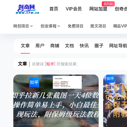
日入2k
首页
VIP会员
网站加盟
创奇
网创项目
创业课程
免费项目
图文项目
精品VI
文章
用户
商铺
文档
快讯
圈子
网址导
文章
关键词 [
知乎
] 的搜索结果：