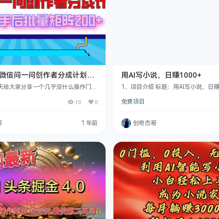
最新微信问一问创作者分成计划，
用AI写小说，日赚1000+
矩阵日入200+
今天给大家分享一个几乎没什么操作门槛
1、项目介绍 标题：用AI写小说，日赚1
关于微信问一问的，最近开通了创作者
容：你是否曾幻想过，在键盘上轻轻
10
0
免费项目
知道的人不多，这也是一个新的风口，
作出引人入胜的小说，还能借此月入过万
，对标的是百度知道以及知乎，因为腾
4 年，这不再是遥不可及的梦想，AI
到了百度以及知乎在这个领域拥有的流
炙手可热的风口，哪怕是毫无写作经
哥
1 年前
创奇杰哥
也眼红，不甘人后，也想开辟一个新的
也能借助 AI 的神奇力量，轻松踏入
这个项目操作起来还是非常简单的，跟
域，实现变现的目标。 利用AI 工具
步步走一天赚个30-50的外卖钱问题
些关键的情节设定、人物特点等信息
 课程目录 微信问一问 如何进…
短时间内快速生成高质量的…